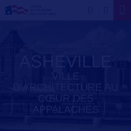
Accueil
>
CAROLINE DU NORD
>
asheville
ASHEVILLE
VILLE
D’ARCHITECTURE AU
CŒUR DES
APPALACHES
Caroline du Nord - Greensboro
-
En savoir plus