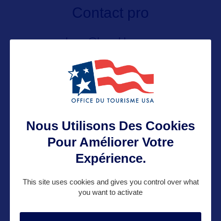
Contact pro
yohann@bworldcom.com
06 65 05 88 50
Contact grand public
Nous Utilisons Des Cookies
yohann@bworldcom.com
Pour Améliorer Votre
Expérience.
Suivre
This site uses cookies and gives you control over what
you want to activate