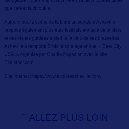
biologique » qui s’approvisionne en saveurs locales telles
que café et la citrouille.
Aujourd’hui, la scène de la bière artisanale à Asheville
propose également
plusieurs festivals annuels de la bière
et des visites guidées à pied ou à vélo de ses brasseries.
Asheville a remporté 5 fois le sondage annuel « Beer City
USA », organisé par Charlie Papazian avec le site
Examiner.com.
Site internet :
https://www.exploreasheville.com/
ALLEZ PLUS LOIN