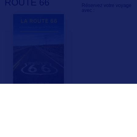
ROUTE 66
Réservez votre voyage
avec :
F.A.Q.
Crédits & Copyright
Mentions légales