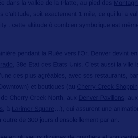
e dans la vallée de la Platte
, au pied des
Montagn
 d’altitude, soit exactement 1 mile, ce qui lui a v
ity
: cette altitude ô combien symbolique est même 
inière
pendant la Ruée vers l’Or, Denver devint en
rado,
38e Etat des Etats-Unis. C’est aussi la ville 
l’une des plus agréables, avec ses restaurants, bar
 Downtown) et boutiques (au
Cherry Creek Shoppi
r de Cherry Creek North, aux
Denver Pavillons,
au
s
, à
Larimer Square
…), qui assurent
une animatio
n outre de 300 jours d’ensoleillement par an.
isée en
plusieurs dizaines de quartiers
et son centre-