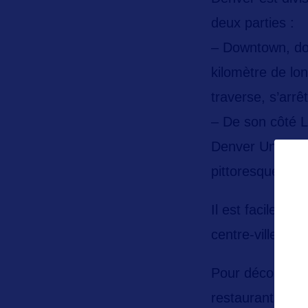
deux parties :
–
Downtown
, d
kilomètre de lon
traverse, s’arrê
– De son côté
L
Denver Union St
pittoresque…
Il est facile d
centre-ville) ou
Pour découvrir l
restaurants de 