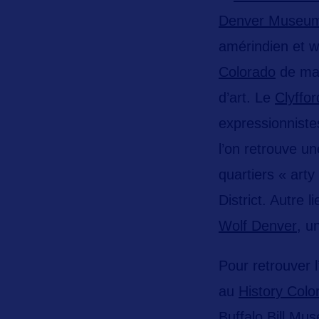
Denver Museum 
amérindien et w
Colorado
de man
d’art. Le
Clyffo
expressionniste
l’on retrouve u
quartiers « arty
District. Autre 
Wolf Denver
, u
Pour retrouver 
au
History Colo
Buffalo Bill Mu