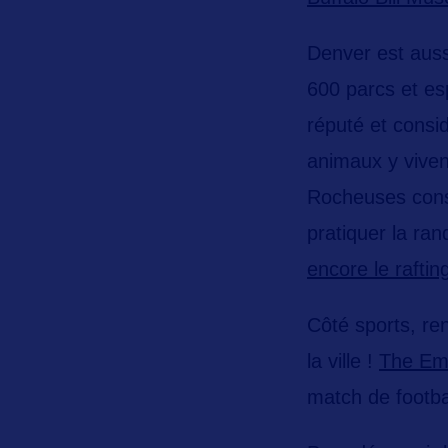
Denver est auss
600 parcs et es
réputé et consi
animaux y viven
Rocheuses
cons
pratiquer la ra
encore le raftin
Côté sports, re
la ville !
The Emp
match de footba