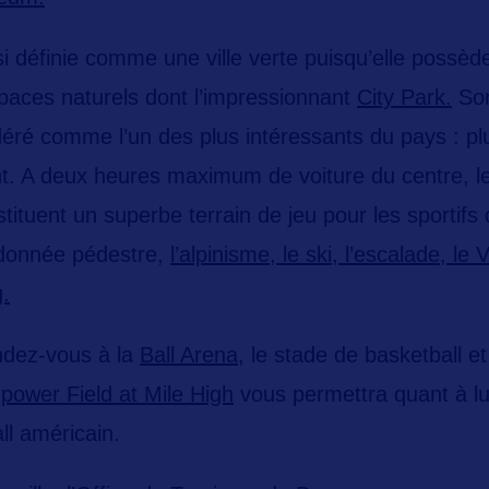
i définie comme une ville verte puisqu’elle possè
paces naturels
dont l’impressionnant
City Park.
So
déré comme l’un des plus intéressants du pays : pl
t. A deux heures maximum de voiture du centre, 
tituent un superbe terrain de jeu pour les sportifs 
ndonnée pédestre,
l’alpinisme, le ski,
l’escalade, le 
g.
ndez-vous à la
Ball Arena
, le stade de basketball e
ower Field at Mile High
vous permettra quant à lui 
ll américain.