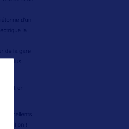
piétonne d’un
ectrique la
ur de la gare
coup plus
gratuit en
et excellents
isposition !