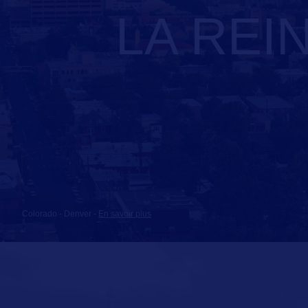
LA REI
Colorado - Denver
-
En savoir plus