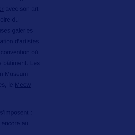
er
avec son art
toire du
ses galeries
ion d’artistes
e convention où
le bâtiment.
Les
en Museum
es, le
Meow
 s’imposent :
 encore au