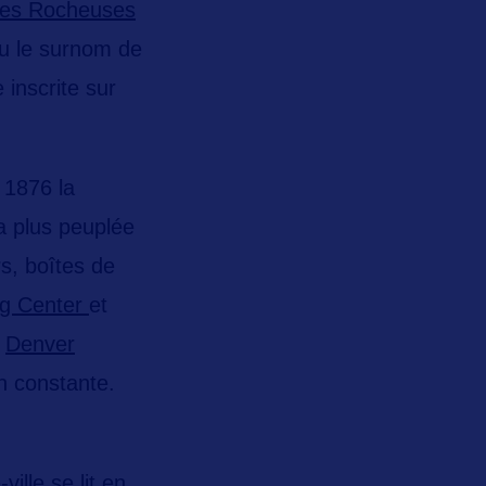
es Rocheuses
alu le surnom de
inscrite sur
 1876 la
la plus peuplée
s, boîtes de
ng Center
et
x
Denver
n constante
.
ville se lit en