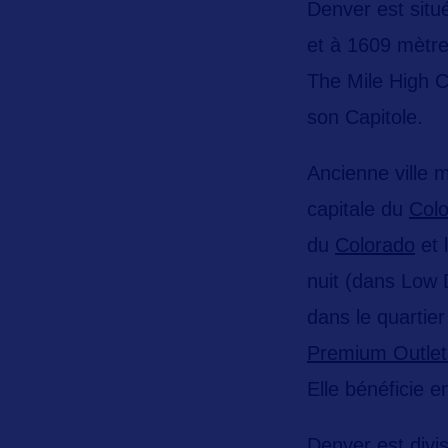
Denver est situé
et à 1609 mètres
The Mile High C
son Capitole.
Ancienne ville m
capitale du
Colo
du
Colorado
et 
nuit (dans Low
dans le quartie
Premium Outlet
Elle bénéficie e
Denver est div