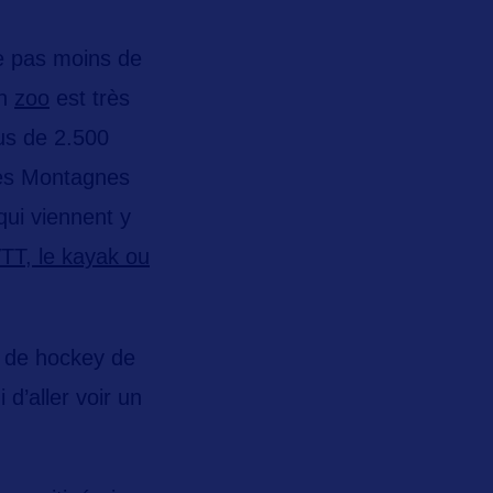
de pas moins de
n
zoo
est très
us de 2.500
les
Montagnes
qui viennent y
VTT, le kayak ou
t de hockey de
d’aller voir un