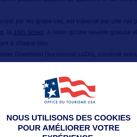
ominé par les gratte-ciel, est traversé par une rue 
g, la
16th Street
. A noter qu’une navette gratuite él
tant à chaque bloc.
ower Downtown (surnommé LoDo)
, construit auto
ation après la Ruée vers l’Or, est à ce titre, beau
e s’y balader, notamment grâce au tramway, au bus (
 aux vélos en libre service.
NOUS UTILISONS DES COOKIES
e centre-ville animé et profiter des nombreux bars 
POUR AMÉLIORER VOTRE
produits locaux, empruntez l’un des
trolleys mis à d