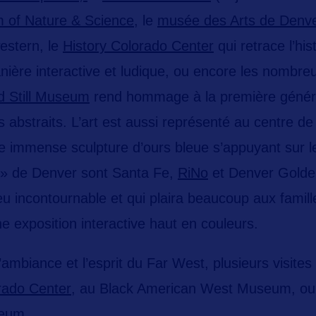
of Nature & Science
, le
musée des Arts de Denv
estern, le
History Colorado Center
qui retrace l’his
ière interactive et ludique, ou encore les nombreu
rd Still Museum
rend hommage à la première générat
s abstraits.
L’art est aussi représenté au centre d
ne immense sculpture d’ours bleue s’appuyant sur 
 »
de Denver sont Santa Fe,
RiNo
et Denver Gold
lieu incontournable et qui plaira beaucoup aux famill
ne exposition interactive haut en couleurs.
l’ambiance et
l’esprit du Far West
, plusieurs visites
rado Center
, au Black American West Museum, ou
seum.