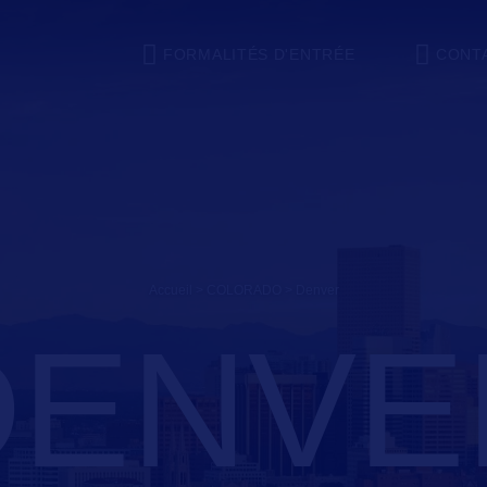
FORMALITÉS D'ENTRÉE
CONT
Accueil
>
COLORADO
>
denver
DENVE