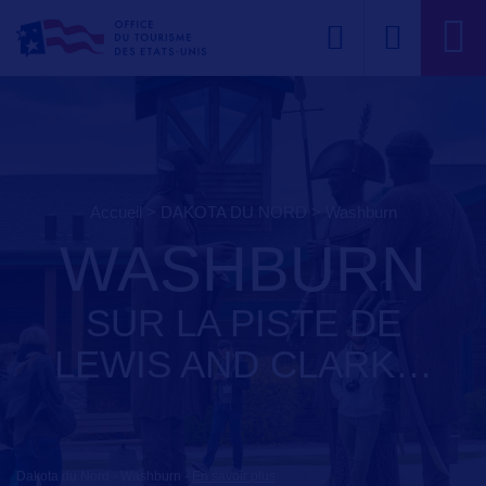
Accueil
>
DAKOTA DU NORD
>
washburn
WASHBURN
SUR LA PISTE DE
LEWIS AND CLARK…
Dakota du Nord - Washburn
-
En savoir plus