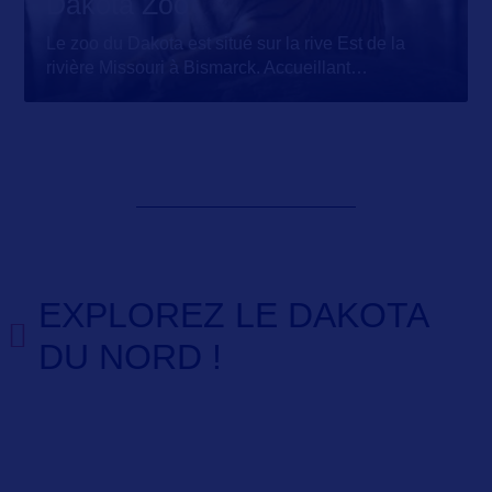
Dakota Zoo
Le zoo du Dakota est situé sur la rive Est de la
rivière Missouri à Bismarck. Accueillant
…
EXPLOREZ LE DAKOTA
DU NORD !