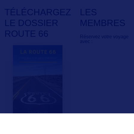
TÉLÉCHARGEZ
LES
LE DOSSIER
MEMBRES
ROUTE 66
Réservez votre voyage
avec :