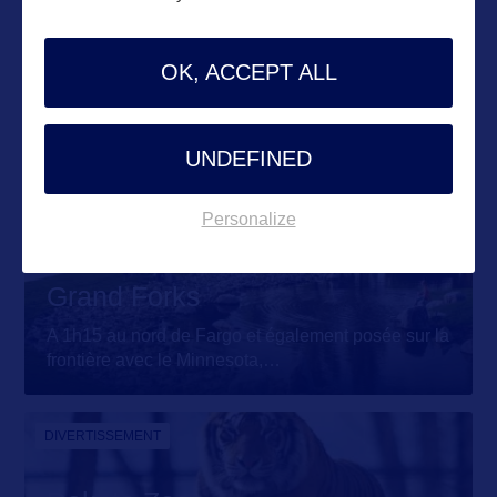
DIVERTISSEMENT
OK, ACCEPT ALL
International Peace Garden
Situé à la frontière canadienne dans les Turtle
Mountains du Dakota du
…
UNDEFINED
Personalize
VILLE
Grand Forks
A 1h15 au nord de Fargo et également posée sur la
frontière avec le Minnesota,
…
DIVERTISSEMENT