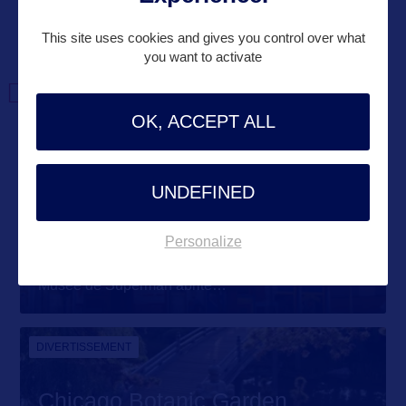
This site uses cookies and gives you control over what
you want to activate
DANS LA MÊME
CATEGORIE
OK, ACCEPT ALL
SITE CULTUREL
UNDEFINED
Super Museum
Personalize
Ouvert en 1993 à Metropolis, au sud de l’Etat, le
Musée de Superman abrite
…
DIVERTISSEMENT
Chicago Botanic Garden