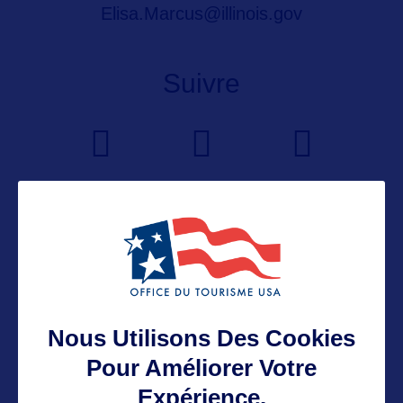
Elisa.Marcus@illinois.gov
Suivre
Nous Utilisons Des Cookies
VOIR LE SITE
Pour Améliorer Votre
Expérience.