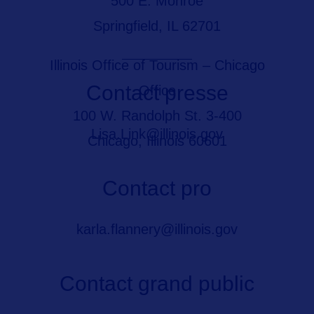
500 E. Monroe
Springfield, IL 62701
Illinois Office of Tourism – Chicago
Contact presse
Office
100 W. Randolph St. 3-400
Lisa.Link@illinois.gov
Chicago, Illinois 60601
Contact pro
karla.flannery@illinois.gov
Contact grand public