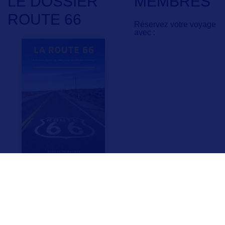
LE DOSSIER
MEMBRES
ROUTE 66
Réservez votre voyage
avec :