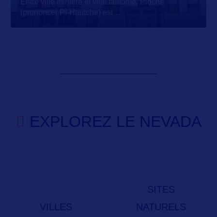
Entre ville minière et ville fantôme, Pioche
(prononcer PI-Hautche) est
…
EXPLOREZ LE NEVADA
SITES
VILLES
NATURELS