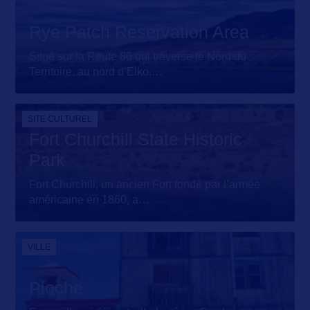
Rye Patch Reservation Area
Situé sur la Route 80 qui traverse le Nord du
Territoire, au nord d’Elko,
…
SITE CULTUREL
Fort Churchill State Historic
Park
Fort Churchill, un ancien Fort fondé par l’armée
américaine en 1860, a
…
VILLE
Pioche