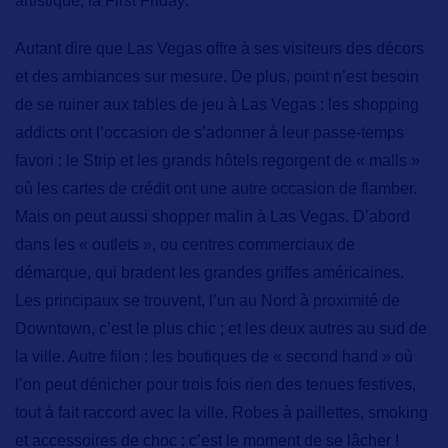
artistique,
la First Friday
.
Autant dire que Las Vegas offre à ses visiteurs
des décors
et des ambiances sur mesure
. De plus, point n’est besoin
de se ruiner aux tables de jeu à Las Vegas : les
shopping
addicts
ont l’occasion de s’adonner à leur passe-temps
favori : le Strip et les grands hôtels regorgent de « malls »
où les cartes de crédit ont une autre occasion de flamber.
Mais on peut aussi
shopper malin
à Las Vegas. D’abord
dans les « outlets », ou centres commerciaux de
démarque, qui bradent les grandes griffes américaines.
Les principaux se trouvent, l’un au Nord à proximité de
Downtown, c’est le plus chic ; et les deux autres au sud de
la ville. Autre filon : les boutiques de « second hand » où
l’on peut dénicher pour trois fois rien des tenues festives,
tout à fait raccord avec la ville. Robes à paillettes, smoking
et accessoires de choc : c’est le moment de se lâcher !