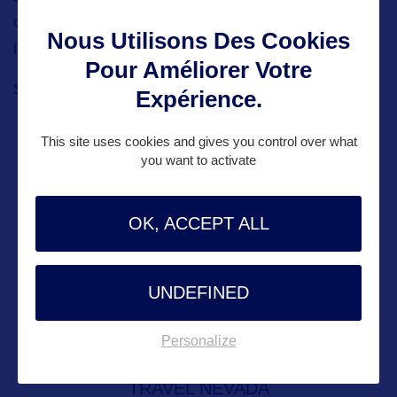
désert et les grands parcs environnants, ils en prendront
Nous Utilisons Des Cookies
plein la vue, eux aussi, les petits !
Pour Améliorer Votre
Site internet :
https://www.visitlasvegas.com/
Expérience.
This site uses cookies and gives you control over what
you want to activate
ALLEZ PLUS LOIN
OK, ACCEPT ALL
ADRESSES
UNDEFINED
Adresse aux USA :
Personalize
TRAVEL NEVADA