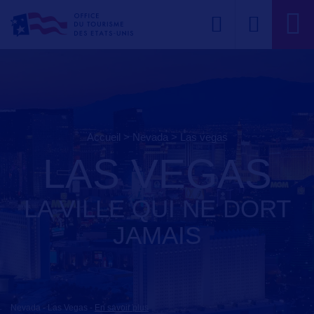
Accueil
>
Nevada
>
las vegas
LAS VEGAS
LA VILLE QUI NE DORT
JAMAIS
Nevada - Las Vegas
-
En savoir plus