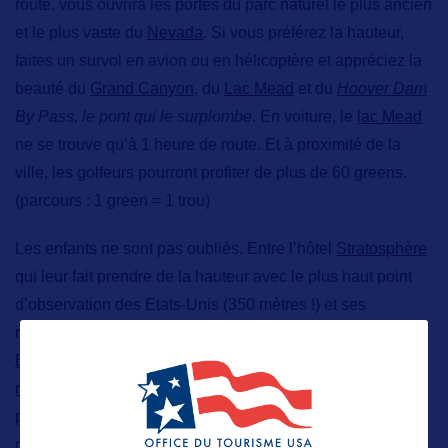
route, vous ouvrira les portes du parc naturel le plus ancien
et le plus vaste du
Nevada
. Si vous préférez la hauteur,
faites un survol en avion ou en hélicoptère et appréciez la
beauté du
Grand Canyon
, du
Lac Mead
et
du
Hoover Dam
By Pass, le pont qui le surplombe
. En voiture, le
lac Mead
ne se trouve qu’à 1 heure de route. Et à proximité de la
ville, les golfeurs pourront profiter de plus de 60 greens.
(parcours : 1 green = 1 trou)
Les enfants ne sont pas oubliés
. Entre l’hôtel
Stratosphère
qui leur fait prendre de la hauteur avec le plus haut point
d’observation des Etats-Unis (350 mètres !) et ses
manèges pour intrépides,
les fontaines féériques du
Bellagio
, l’Excalibur imaginé sur le thème médiéval,
les
montagnes russes du New York-New York
, le cirque
permanent et le parc d’attractions du Circus Circus, les
dauphins du Mirage, sans compter les excursions dans le