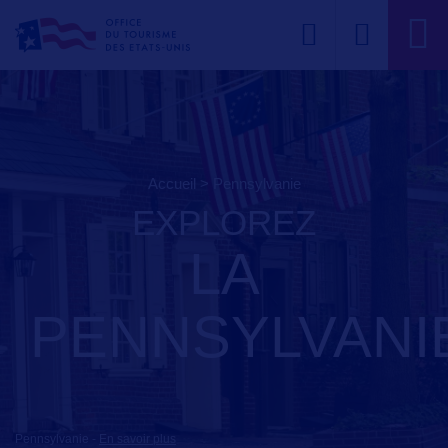
Accueil
>
pennsylvanie
EXPLOREZ
LA
PENNSYLVANI
Pennsylvanie
-
En savoir plus