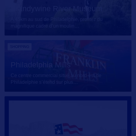
Brandywine River Museum
A 45km au sud de Philadelphie, profitez du
magnifique cadre d’un moulin
…
SHOPPING
Philadelphia Mills
Ce centre commercial situé au nord-est de
Philadelphie s’étend sur plus
…