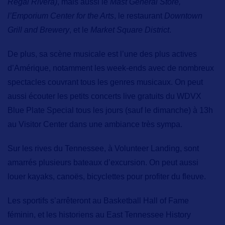
Regal Rivera)
, mais aussi le
Mast General Store,
l’Emporium Center for the Arts
, le restaurant
Downtown
Grill and Brewery
, et le
Market Square District
.
De plus,
sa scène musicale
est l’une des plus actives
d’Amérique, notamment les week-ends avec de nombreux
spectacles couvrant tous les genres musicaux. On peut
aussi écouter les petits concerts live gratuits du
WDVX
Blue Plate Special
tous les jours (sauf le dimanche) à 13h
au Visitor Center dans une ambiance très sympa.
Sur les rives du Tennessee, à
Volunteer Landing,
sont
amarrés plusieurs bateaux d’excursion. On peut aussi
louer kayaks, canoës, bicyclettes pour profiter du fleuve.
Les sportifs s’arrêteront au
Basketball Hall of Fame
féminin,
et les historiens au
East Tennessee History