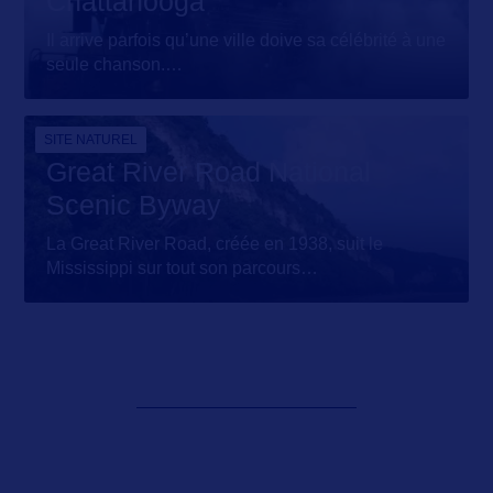
Chattanooga
Il arrive parfois qu’une ville doive sa célébrité à une
seule chanson.
…
SITE NATUREL
Great River Road National
Scenic Byway
La Great River Road, créée en 1938, suit le
Mississippi sur tout son parcours
…