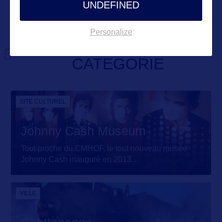
UNDEFINED
Personalize
DANS LA MÊME
CATEGORIE
SITE CULTUREL
Johnny Cash Museum
Tout proche du CMHOF, le tout nouveau musée
Johnny Cash inauguré en 2013
…
VILLE