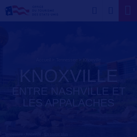
Accueil
>
Tennessee
>
knoxville
KNOXVILLE
ENTRE NASHVILLE ET
LES APPALACHES
Tennessee - Knoxville
-
En savoir plus