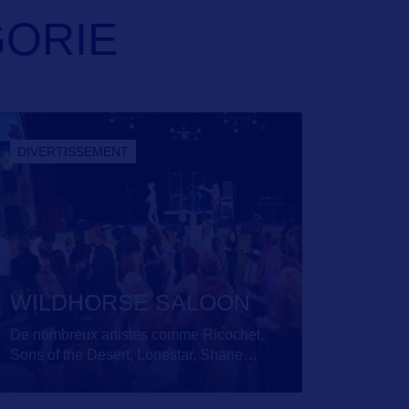
GORIE
DIVERTISSEMENT
WILDHORSE SALOON
De nombreux artistes comme Ricochet,
Sons of the Desert, Lonestar, Shane
…