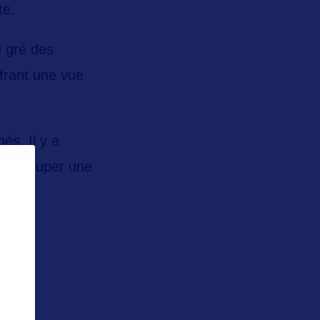
te.
u gré des
ffrant une vue
nés.
Il y a
ent occuper une