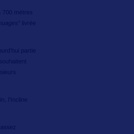
à 700 mètres
nuages”
livrée
urd’hui partie
souhaitent
usieurs
in
, l’Incline
 assez