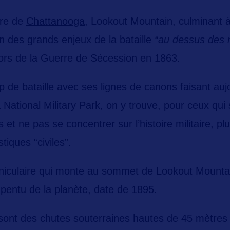
tre de
Chattanooga,
Lookout Mountain,
culminant 
l’un des grands enjeux de la bataille
“au dessus des 
ors de la Guerre de Sécession en 1863.
 de bataille avec ses lignes de canons faisant aujo
National Military Park,
on y trouve, pour ceux qui 
rs et ne pas se concentrer sur l’histoire militaire, pl
stiques “civiles”.
uniculaire qui monte au sommet de Lookout Mounta
 pentu de la planète, date de 1895.
ont des chutes souterraines hautes de 45 mètres