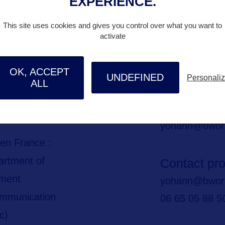
EXPÉRIENCE.
This site uses cookies and gives you control over what you want to
activate
ALLEZ PLUS LOI
OK, ACCEPT
UNDEFINED
Personali
ALL
ES
Contact pr
yohann@bwor
en France :
rtment of
Contact pr
pment
yohann@bwor
ommunication
06 65 05 88 5
c)