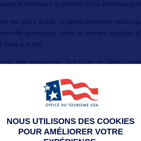
llissant littéralement du plafond d’une immense grot
ens
est tout à la fois, un jardin botanique variant a
erveille géologique, striée de sentiers multiples o
 états à la fois.
tions, bien fréquentées, font l’objet de
billets combi
enne et de l’accrobranche ! Bref, de quoi facilem
soyez prévoyants !
ttps://www.rubyfalls.com/
NOUS UTILISONS DES COOKIES
POUR AMÉLIORER VOTRE