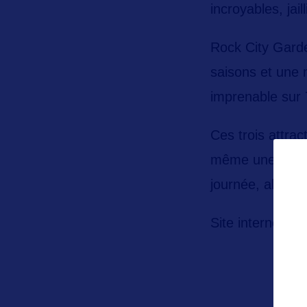
incroyables, jai
Rock City Gard
saisons et une m
imprenable sur 7
Ces trois attrac
même une tyroli
journée, alors 
Site internet :
h