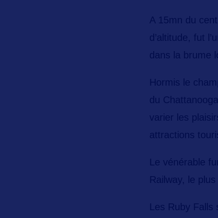
A 15mn du cen
d’altitude, fut 
dans la brume l
Hormis le champ
du
Chattanooga 
varier les plaisi
attractions touri
Le vénérable f
Railway,
le plus
Les
Ruby Falls
s