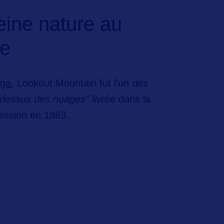
eine nature au
re
ga,
Lookout Mountain
fut l’un des
 dessus des nuages”
livrée dans la
ession en 1863.