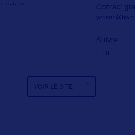
nn Robert
Contact gra
yohann@bwor
Suivre
VOIR LE SITE