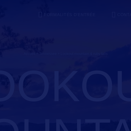
FORMALITÉS D'ENTRÉE
CONT
Accueil
>
Tennessee
>
lookout mountain & ruby falls
OOKO