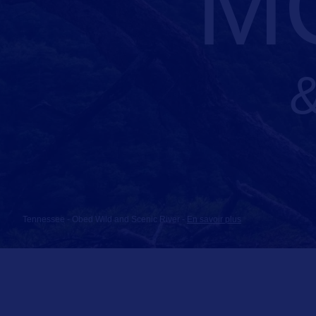
M
Tennessee - Obed Wild and Scenic River
-
En savoir plus