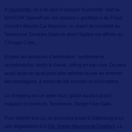
A
Sevierville,
on a de quoi s’occuper la journée : kart au
NASCAR SpeedPark,
les voitures « gonflées » du
Floyd
Garrett’s Muscle Car Museum,
un match de baseball au
Tennessee Smokies Stadium
dont l’équipe est affiliée au
Chicago Cubs…
Et pour les amateurs d’adrénaline :
tyrolienne et
accrobranche, rando à cheval, rafting en eau vive. On peut
aussi louer un quad pour aller admirer la vue au sommet
des montagnes, à moins de les survoler en hélicoptère.
Le shopping
est un autre
must
, grâce au plus grand
magasin d’usines du Tennessee, Tanger Five Oaks.
Pour digérer tout ça, on poussera jusqu’à
Gatlinburg
pour
une dégustation à la
Ole Smoky Moonshine Distillery.
Le