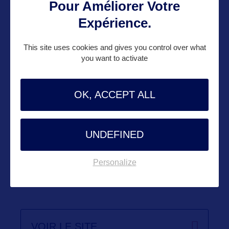
Pour Améliorer Votre
06 65 05 88 50
Expérience.
Contact grand public
This site uses cookies and gives you control over what
you want to activate
yohann@bworldcom.com
OK, ACCEPT ALL
Suivre
UNDEFINED
Personalize
VOIR LE SITE