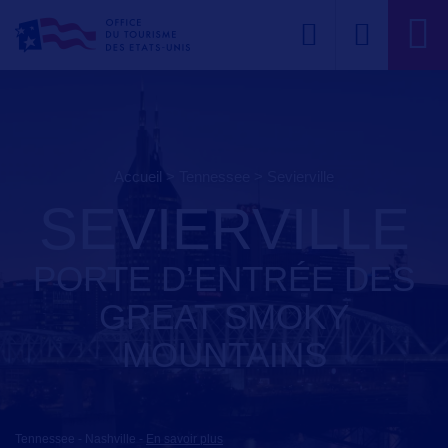
Accueil
>
Tennessee
>
sevierville
SEVIERVILLE
PORTE D’ENTRÉE DES
GREAT SMOKY
MOUNTAINS
Tennessee - Nashville
-
En savoir plus