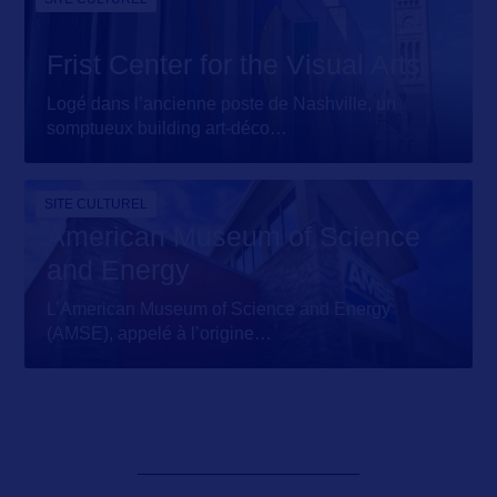
Frist Center for the Visual Arts
Logé dans l’ancienne poste de Nashville, un
somptueux building art-déco
…
SITE CULTUREL
American Museum of Science
and Energy
L’American Museum of Science and Energy
(AMSE), appelé à l’origine
…