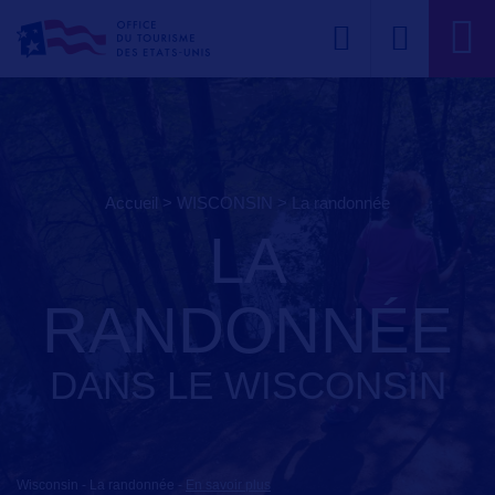
Accueil
>
WISCONSIN
>
la randonnée
LA
RANDONNÉE
DANS LE WISCONSIN
Wisconsin - La randonnée
-
En savoir plus