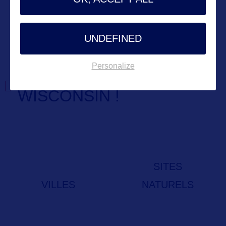
UNDEFINED
Personalize
EXPLOREZ LE
WISCONSIN !
SITES
VILLES
NATURELS