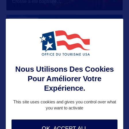
Crosse a été baptisée
…
SITE NATUREL
Apostle Islands National
Seashore
Nous Utilisons Des Cookies
ÉTAT
Pour Améliorer Votre
Expérience.
This site uses cookies and gives you control over what
WISCONSIN
you want to activate
OK, ACCEPT ALL