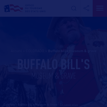
Accueil
>
COLORADO
>
buffalo bill’s museum & grave
BUFFALO BILL'S
MUSEUM & GRAVE
Colorado - Buffalo Bill's Museum & Grave
-
En savoir plus