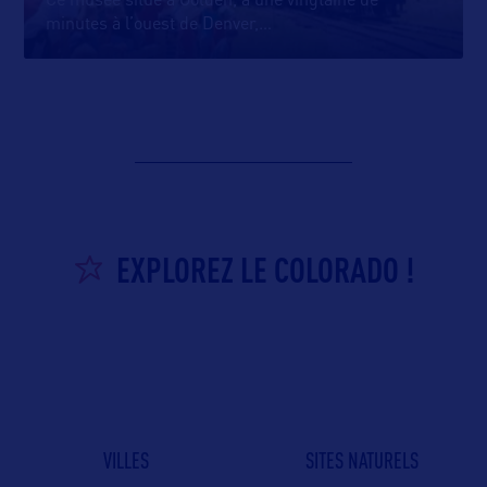
Ce musée situé à Golden, à une vingtaine de
minutes à l’ouest de Denver,
…
EXPLOREZ LE COLORADO !
VILLES
SITES NATURELS