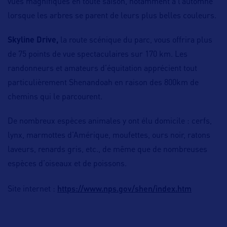
vues magnifiques en toute saison, notamment à l’automne
lorsque les arbres se parent de leurs plus belles couleurs.
Skyline Drive,
la route scénique du parc, vous offrira plus
de 75 points de vue spectaculaires sur 170 km. Les
randonneurs et amateurs d’équitation apprécient tout
particulièrement Shenandoah en raison des 800km de
chemins qui le parcourent.
De nombreux espèces animales y ont élu domicile : cerfs,
lynx, marmottes d’Amérique, moufettes, ours noir, ratons
laveurs, renards gris, etc., de même que de nombreuses
espèces d’oiseaux et de poissons.
https://www.nps.gov/shen/index.htm
Site internet :