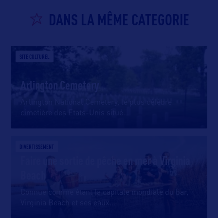
DANS LA MÊME CATEGORIE
SITE CULTUREL
Arlington Cemetery
Arlington National Cemetery, le plus célèbre
cimetière des Etats-Unis situé
…
DIVERTISSEMENT
Faire une sortie de pêche en mer à Virginia
Beach
Connue comme étant la capitale mondiale du bar,
Virginia Beach et ses eaux
…