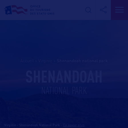
Accueil
>
Virginie
>
shenandoah national park
SHENANDOAH
NATIONAL PARK
Virginie - Shenandoah National Park
-
En savoir plus