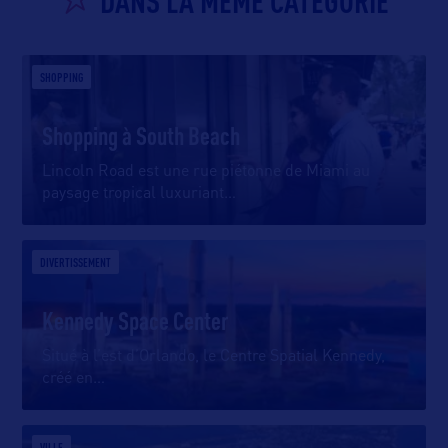
DANS LA MÊME CATEGORIE
SHOPPING
Shopping à South Beach
Lincoln Road est une rue piétonne de Miami au
paysage tropical luxuriant
…
DIVERTISSEMENT
Kennedy Space Center
Situé à l’est d’Orlando, le Centre Spatial Kennedy,
créé en
…
VILLE