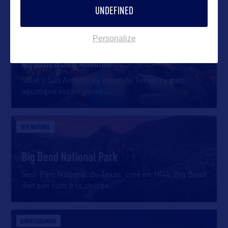
UNDEFINED
DIVERTISSEMENT
Personalize
Aquatica San Antonio
Situé à San Antonio au cœur du Texas, ce parc
aquatique est un paradis
…
SITE NATUREL
Big Bend National Park
Seul Parc National du Texas, créé en 1944, Big Bend
doit son nom à la courbe
…
DIVERTISSEMENT