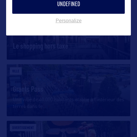
UNDEFINED
SHOPPING
Personalize
Le shopping hors taxe
VILLE
Grants Pass
Une ville de 40.000 habitants établie à l’intérieur des
terres dans le
…
DIVERTISSEMENT