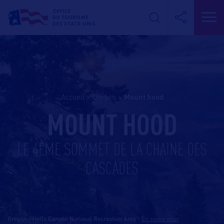
Accueil
>
Oregon
>
mount hood
MOUNT HOOD
LE 4ÈME SOMMET DE LA CHAINE DES
CASCADES
Oregon - Hells Canyon National Recreation Area
-
En savoir plus