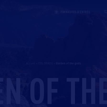
FORMALITÉS D'ENTRÉE
Accueil
>
COLORADO
>
garden of the gods
N OF TH