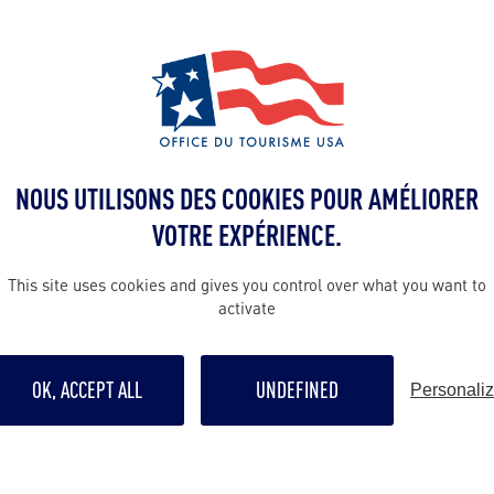
Contact presse
nelly@bworld
 en France :
Contact pro
ommunication
NOUS UTILISONS DES COOKIES POUR AMÉLIORER
nelly@bworld
VOTRE EXPÉRIENCE.
c)
 Gaulier
Contact grand p
This site uses cookies and gives you control over what you want to
activate
nelly@bworld
OK, ACCEPT ALL
UNDEFINED
Personali
Suivre