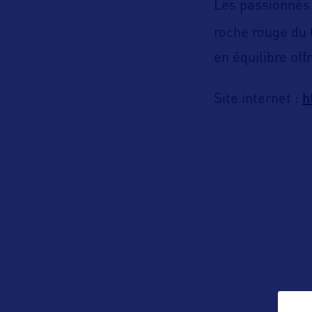
Les passionnés 
roche rouge du
en équilibre of
h
Site internet :