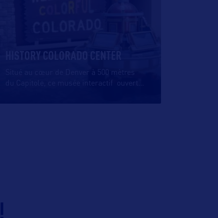
HISTORY COLORADO CENTER
Situé au cœur de Denver à 500 mètres
du Capitole, ce musée interactif ouvert
…
!