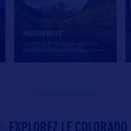
MAROON BELLS
Les Maroon Bells sont deux pics des
montagnes rocheuses appelées Maroon
…
EXPLOREZ LE COLORADO 