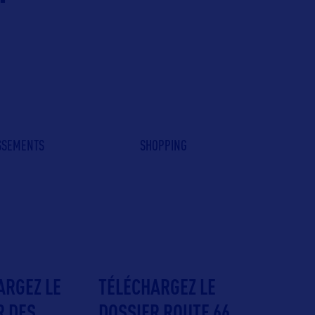
ISSEMENTS
SHOPPING
ARGEZ LE
TÉLÉCHARGEZ LE
R DES
DOSSIER ROUTE 66