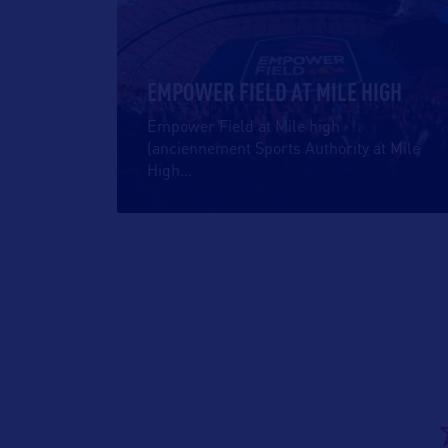
EMPOWER FIELD AT MILE HIGH
Empower Field at Mile high
(anciennement Sports Authority at Mile
High
…