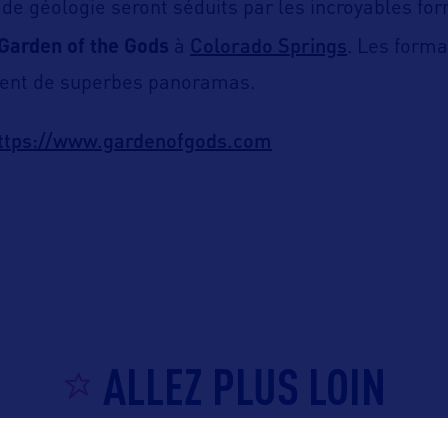
de géologie seront séduits par les incroyables fo
Colorado Springs
Garden of the Gods
à
. Les form
frent de superbes panoramas.
ttps://www.gardenofgods.com
ALLEZ PLUS LOIN