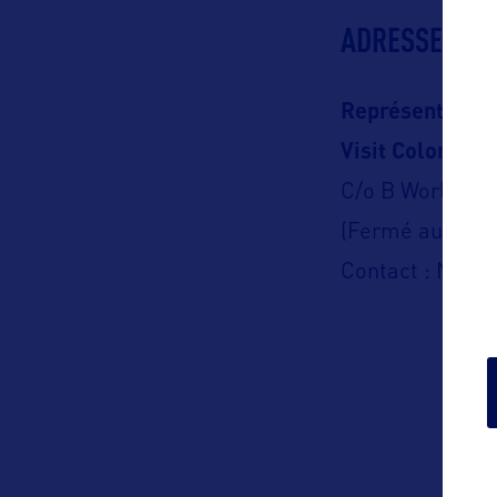
ADRESSES
Représentation
Visit Colorado
C/o B World C
(Fermé au publi
Contact : Nelly