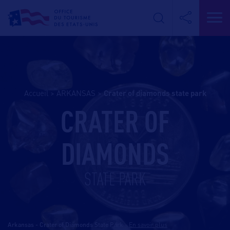
Accueil
>
ARKANSAS
>
crater of diamonds state park
CRATER OF
DIAMONDS
STATE PARK
Arkansas - Crater of Diamonds State Park
-
En savoir plus