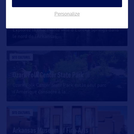
VILLE
Personalize
Eureka Springs
Explorez la charmante ville d’Eureka Springs dans
le nord de l’Arkansas,
…
SITE CULTUREL
Ozark Folk Center State Park
Ozark Folk Center State Park est le seul parc
d’Amérique consacré à la
…
SITE CULTUREL
Arkansas Museum of Fine Arts