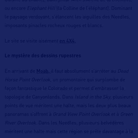
Cuisine du Diable),
Caterpillar Arch
(l’Arche de la chenille),
ou encore
Elephant Hill
(la Colline de l’éléphant). Dominant
le paysage verdoyant, s’élancent les aiguilles des Needles,
imposants pinacles rocheux rouges et blancs.
en 4X4.
Le site se visite aisément
Le mystère des dessins rupestres
Moab,
En arrivant de
il faut absolument s’arrêter au
Dead
Horse Point Overlook
, un promontoire qui surplombe de
façon fantastique le Colorado et permet d’embrasser la
topologie de Canyonlands. Dans
Island in the Sky
, plusieurs
points de vue méritent une halte, mais les deux plus beaux
panoramas s’offrent à
Grand View Point Overlook
et à
Green
River Overlook
. Dans les Needles, plusieurs belvédères
méritent une halte mais cette région se prête davantage à la