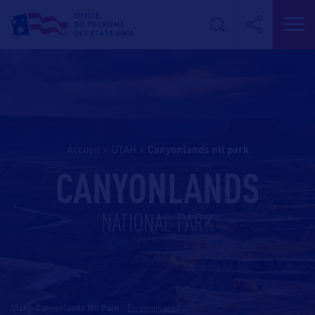
Accueil
>
UTAH
>
canyonlands ntl park
CANYONLANDS
NATIONAL PARK
Utah - Canyonlands Ntl Park
-
En savoir plus