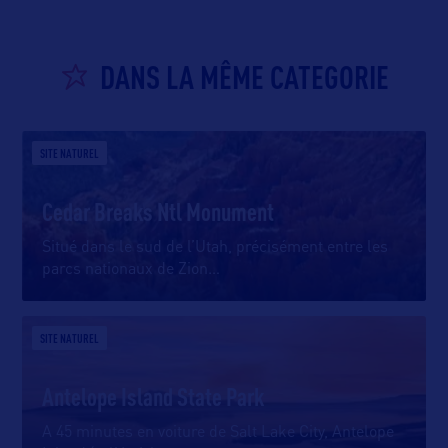
DANS LA MÊME CATEGORIE
SITE NATUREL
Cedar Breaks Ntl Monument
Situé dans le sud de l’Utah, précisément entre les
parcs nationaux de Zion
…
SITE NATUREL
Antelope Island State Park
A 45 minutes en voiture de Salt Lake City, Antelope