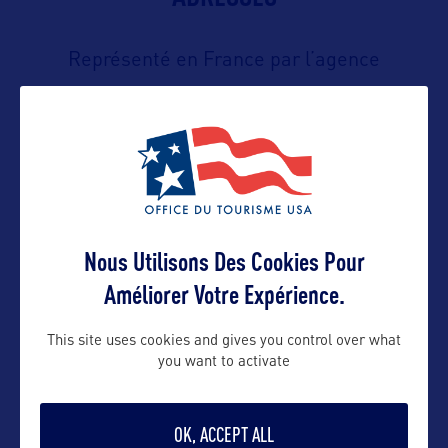
Représenté en France par l’agence
Orkestra Tourism
Contact presse
olivier@orkestra-tourism.com
Nous Utilisons Des Cookies Pour
Améliorer Votre Expérience.
Contact pro
This site uses cookies and gives you control over what
you want to activate
olivier@orkestra-tourism.com
OK, ACCEPT ALL