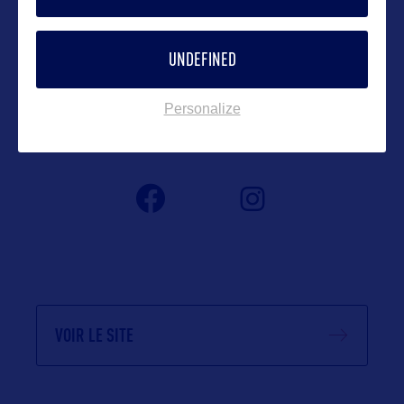
Contact grand public
UNDEFINED
olivier@orkestra-tourism.com
Personalize
Suivre
VOIR LE SITE