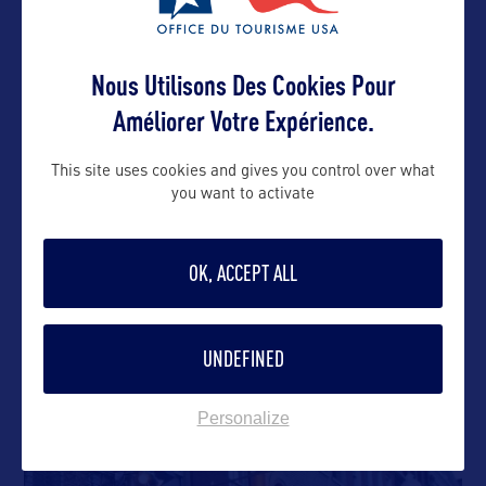
VOIR LE SITE
Nous Utilisons Des Cookies Pour
Améliorer Votre Expérience.
DANS LA MÊME CATEGORIE
This site uses cookies and gives you control over what
you want to activate
SITE CULTUREL
OK, ACCEPT ALL
Le Mémorial des Vétérans du Vietnam
UNDEFINED
A quelques pas du Lincoln Memorial dans les
Constitution Gardens qui forment
…
Personalize
SHOPPING