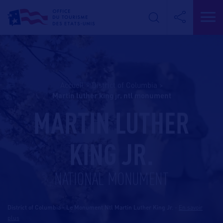
Accueil
>
District of Columbia
>
martin luther king jr. ntl monument
MARTIN LUTHER
KING JR.
NATIONAL MONUMENT
District of Columbia - Le Monument Ntl Martin Luther King Jr.
-
En savoir
plus