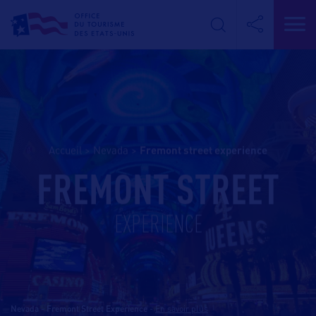
Accueil
>
Nevada
>
fremont street experience
FREMONT STREET
EXPERIENCE
Nevada - Fremont Street Experience
-
En savoir plus