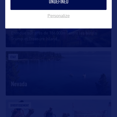
UNDEFINED
SHOPPING
Personalize
Las Vegas Fashion Show Mall
Etendue sur près de 186.000m² entre les hôtels
Trump et Treasure Island
…
ÉTAT
Nevada
DIVERTISSEMENT