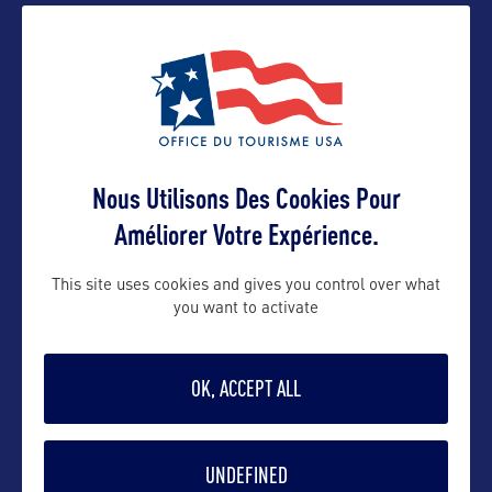
Contact presse
olivier@orkestra-tourism.com
Contact pro
Nous Utilisons Des Cookies Pour
Améliorer Votre Expérience.
olivier@orkestra-tourism.com
This site uses cookies and gives you control over what
you want to activate
Contact grand public
OK, ACCEPT ALL
olivier@orkestra-tourism.com
UNDEFINED
Suivre