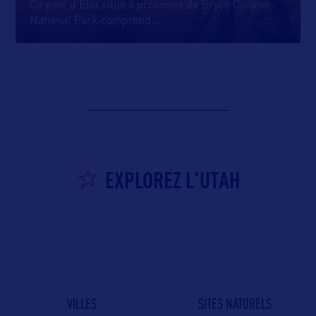
Ce parc d’État situé à proximité de Bryce Canyon
National Park comprend
…
EXPLOREZ L'UTAH
VILLES
SITES NATURELS