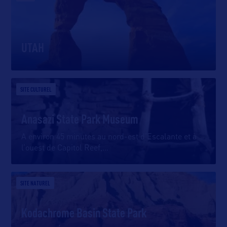
UTAH
SITE CULTUREL
Anasazi State Park Museum
A environ 45 minutes au nord-est d’Escalante et à
l’ouest de Capitol Reef,
…
SITE NATUREL
Kodachrome Basin State Park