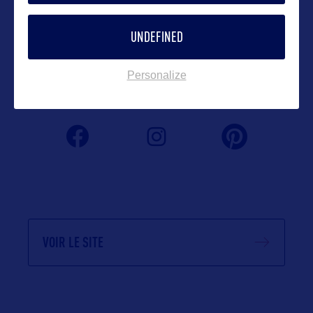
nelly@bworldcom.com
UNDEFINED
Personalize
Suivre
VOIR LE SITE