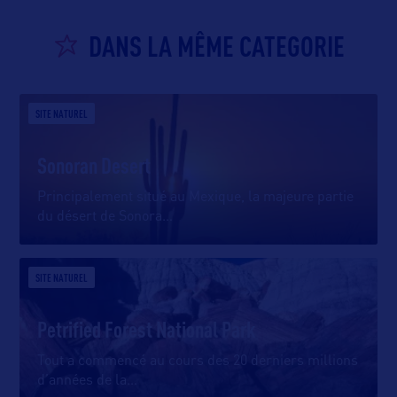
DANS LA MÊME CATEGORIE
SITE NATUREL
Sonoran Desert
Principalement situé au Mexique, la majeure partie
du désert de Sonora
…
SITE NATUREL
Petrified Forest National Park
Tout a commencé au cours des 20 derniers millions
d’années de la
…