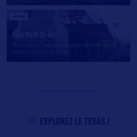
SHOPPING
East Sixth Street
Restaurants, clubs et magasins caractérisent ce
quartier de style Victorien
…
EXPLOREZ LE TEXAS !