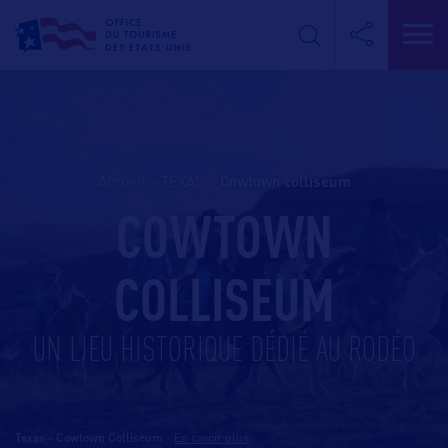
Accueil
>
TEXAS
>
cowtown colliseum
COWTOWN
COLLISEUM
UN LIEU HISTORIQUE DÉDIÉ AU RODÉO
Texas - Cowtown Colliseum
-
En savoir plus