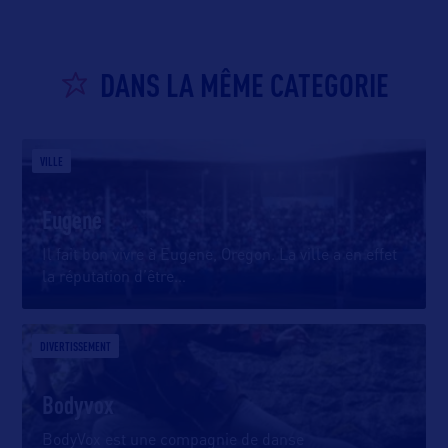
DANS LA MÊME CATEGORIE
VILLE
Eugene
Il fait bon vivre à Eugene, Oregon. La ville a en effet
la réputation d’être
…
DIVERTISSEMENT
Bodyvox
BodyVox est une compagnie de danse