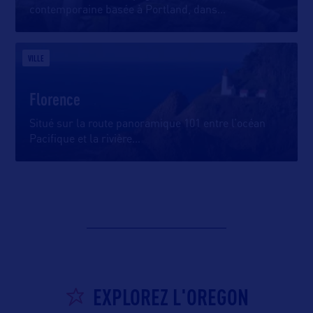
contemporaine basée à Portland, dans
…
VILLE
Florence
Situé sur la route panoramique 101 entre l’océan
Pacifique et la rivière
…
EXPLOREZ L'OREGON