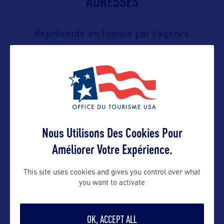
ADRESSES
Représenté en France par l’agence
Orkestra Tourism
Contact presse
Olivier@orkestra-tourism.com
Nous Utilisons Des Cookies Pour
Améliorer Votre Expérience.
Contact pro
This site uses cookies and gives you control over what
you want to activate
Olivier@orkestra-tourism.com
OK, ACCEPT ALL