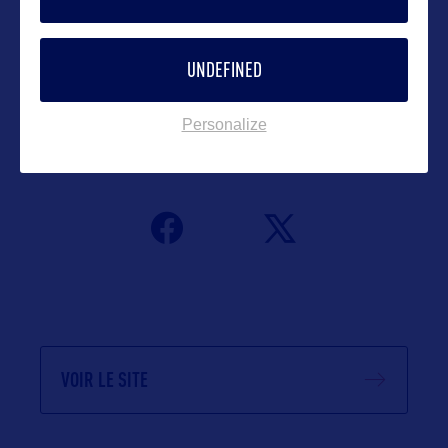
Contact grand public
UNDEFINED
Olivier@orkestra-tourism.com
Personalize
Suivre
VOIR LE SITE