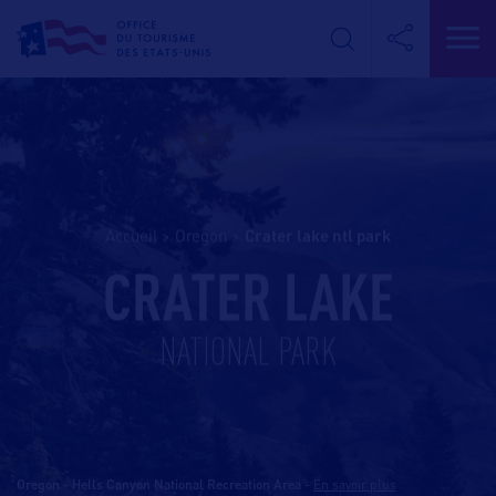
Accueil
>
Oregon
>
crater lake ntl park
CRATER LAKE
NATIONAL PARK
Oregon - Hells Canyon National Recreation Area
-
En savoir plus