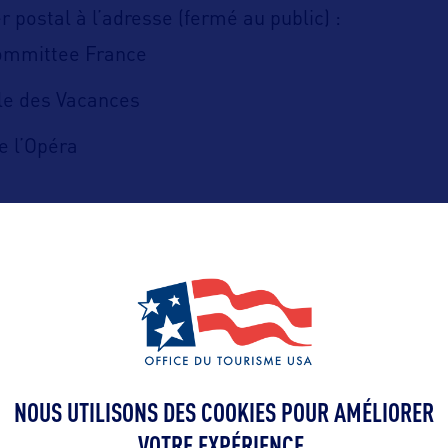
r postal à l’adresse (fermé au public) :
Committee France
le des Vacances
e l’Opéra
COMMENT L’OFFICE DU TOURISME DES USA E
TRAITE VOS DONNÉES PERSONNELLES ?
e sa mission et de ses activités, l’Office du Touri
eut être amené à collecter et à traiter vos donné
NOUS UTILISONS DES COOKIES POUR AMÉLIORER
amment vos noms, prénoms, adresses emails, no
VOTRE EXPÉRIENCE.