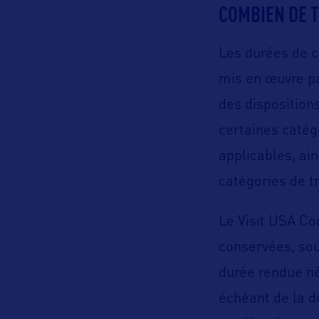
COMBIEN DE 
Les durées de c
mis en œuvre p
des disposition
certaines catég
applicables, ai
catégories de t
Le Visit USA Co
conservées, sou
durée rendue né
échéant de la d