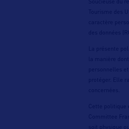
Soucieuse du re
Tourisme des US
caractère perso
des données (RGP
La présente pol
la manière dont
personnelles et
protéger. Elle r
concernées.
Cette politique
Committee France
soit physique ou