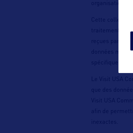
organisations e
Cette collecte 
traitement des 
reçues par le V
données mis en 
spécifique, légi
Le Visit USA Co
que des données 
Visit USA Commi
afin de permett
inexactes.