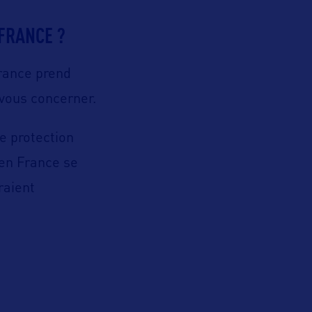
FRANCE ?
rance
prend
vous concerner.
e protection
 en France
se
raient