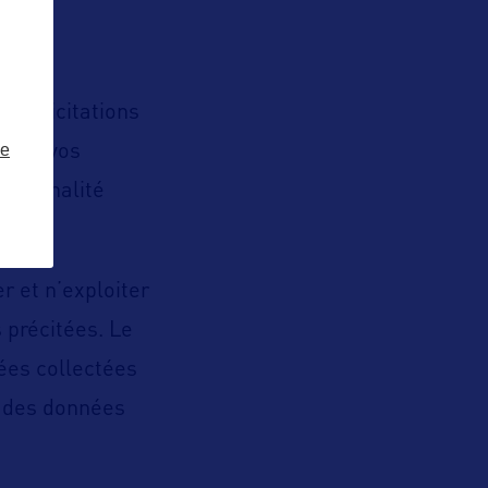
re du
sollicitations
ze
s de vos
ne finalité
r et n’exploiter
 précitées. Le
ées collectées
n des données