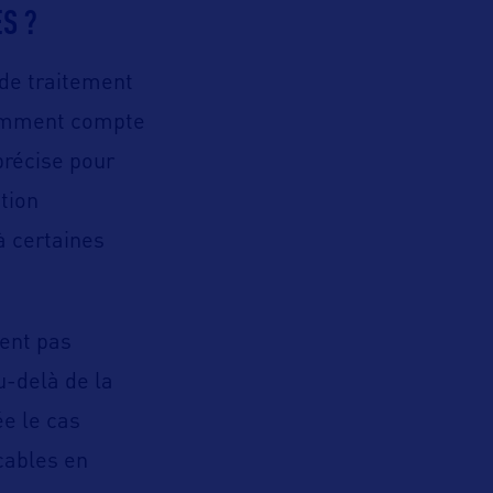
S ?
 de traitement
tamment compte
précise pour
tion
à certaines
ient pas
u-delà de la
ée le cas
cables en