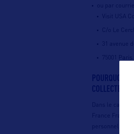
ou par courrie
Visit USA 
C/o Le Cerc
31 avenue d
75001 Paris
POURQUOI ET 
COLLECTE ET 
Dans le cadre d
France
France p
personnel (not