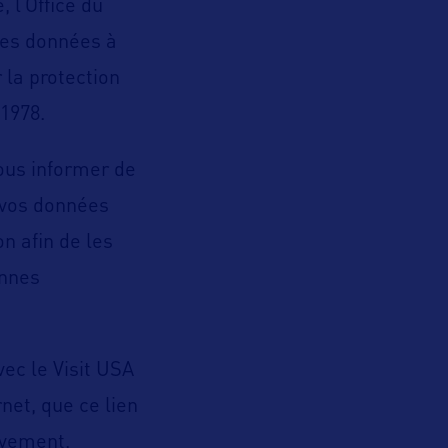
 l’Office du
des données à
 la protection
 1978.
vous informer de
e vos données
n afin de les
onnes
vec le Visit USA
net, que ce lien
ivement.