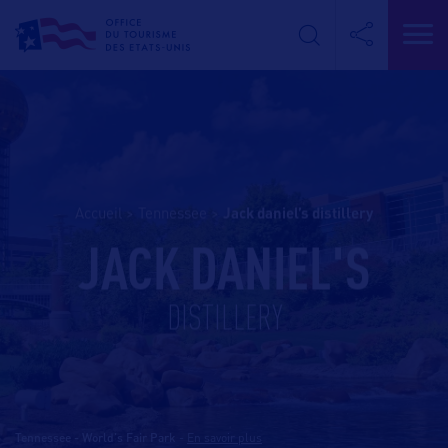
Accueil
>
Tennessee
>
jack daniel’s distillery
JACK DANIEL'S
DISTILLERY
Tennessee - World's Fair Park
-
En savoir plus