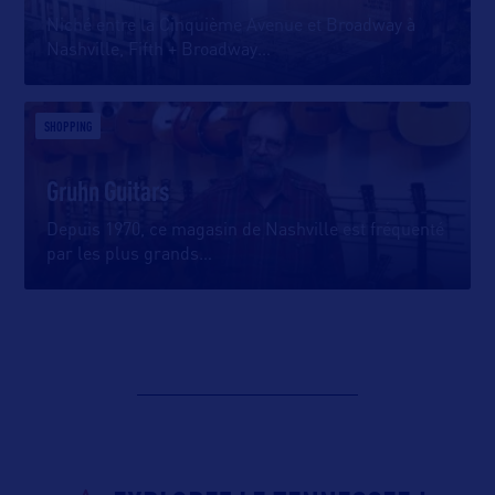
Niché entre la Cinquième Avenue et Broadway à
Nashville, Fifth + Broadway
…
SHOPPING
Gruhn Guitars
Depuis 1970, ce magasin de Nashville est fréquenté
par les plus grands
…