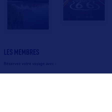
LES MEMBRES
Réservez votre voyage avec :
F.A.Q.
Crédits & Copyright
Mentions légales
Gestion des cookies
Politique de protection des données personnelles