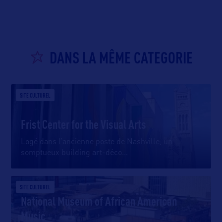
DANS LA MÊME CATEGORIE
SITE CULTUREL
Frist Center for the Visual Arts
Logé dans l’ancienne poste de Nashville, un
somptueux building art-déco
…
SITE CULTUREL
National Museum of African American
Music