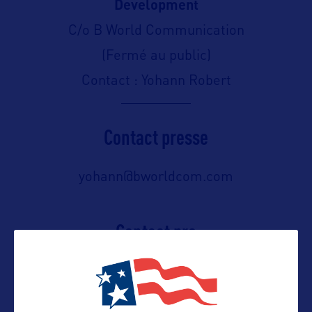
Development
C/o B World Communication
(Fermé au public)
Contact : Yohann Robert
Contact presse
yohann@bworldcom.com
Contact pro
yohann@bworldcom.com
06 65 05 88 50