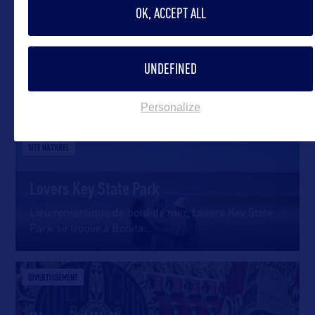
OK, ACCEPT ALL
UNDEFINED
DANS LA MÊME CATEGORIE
Personalize
SITE NATUREL
Lovers Key State Park
Lieu romantique de bord de mer, Lovers Key State
Park se trouve à Bonita
…
DIVERTISSEMENT