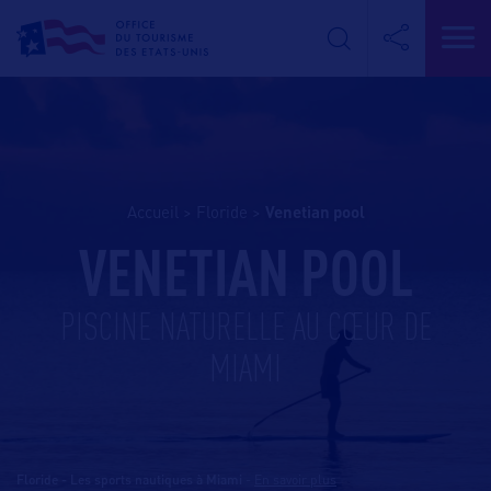
Accueil
>
Floride
>
venetian pool
VENETIAN POOL
PISCINE NATURELLE AU CŒUR DE
MIAMI
Floride - Les sports nautiques à Miami
-
En savoir plus