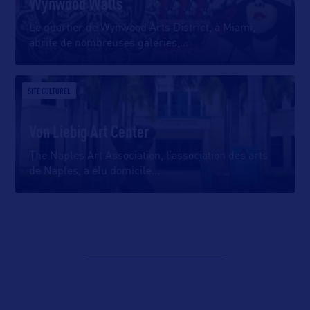
Wynwood Walls
Le quartier de Wynwood Arts District, à Miami,
abrite de nombreuses galeries,
…
SITE CULTUREL
Von Liebig Art Center
The Naples Art Association, l’association des arts
de Naples, a élu domicile
…