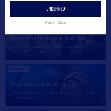
DANS LA MÊME CATEGORIE
UNDEFINED
Personalize
DIVERTISSEMENT
The Reserve Vineyards and Golf Club
C’est dans la petite localité d’Aloha, à 20 km à
l’ouest de Portland dans
…
DIVERTISSEMENT
Oregon Coast Aquarium
C’est à Newport, une petite ville de 10.000 habitants
située au centre
…