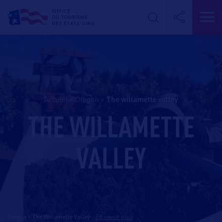
Accueil
>
Oregon
>
the willamette valley
THE WILLAMETTE
VALLEY
Oregon - The Willamette Valley
-
En savoir plus