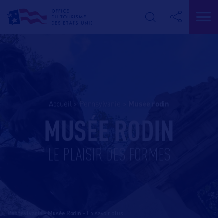
Accueil
>
Pennsylvanie
>
musée rodin
MUSÉE RODIN
LE PLAISIR DES FORMES
Pennsylvanie - Musée Rodin
-
En savoir plus