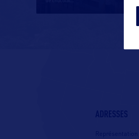
de chocolat
…
ADRESSES
Représentation 