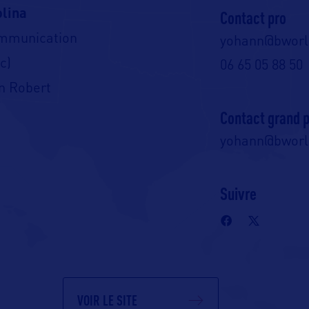
olina
Contact pro
ommunication
yohann@bwor
c)
06 65 05 88 50
n Robert
Contact grand p
yohann@bwor
Suivre
VOIR LE SITE