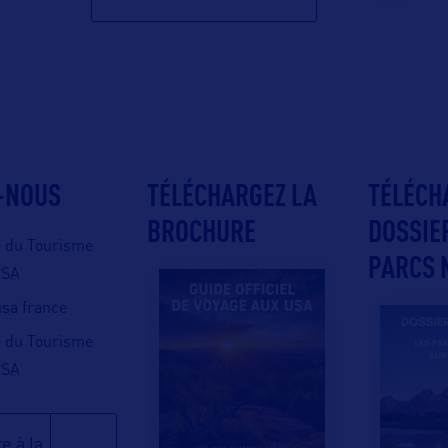
-NOUS
TÉLÉCHARGEZ LA
TÉLÉCH
BROCHURE
DOSSIE
e du Tourisme
PARCS 
USA
 usa france
e du Tourisme
USA
e à la