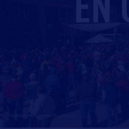
EN 
Caroline du Nord - Raleigh
-
En savoir plus