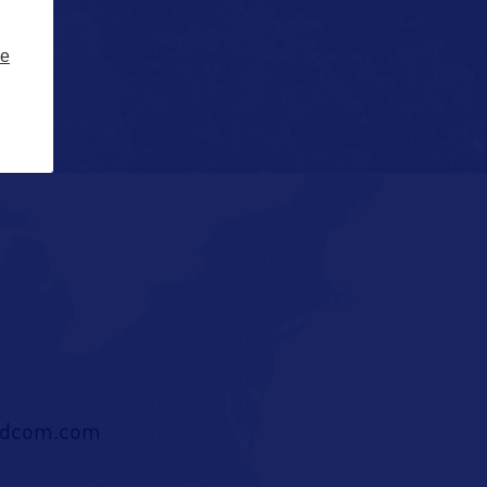
ze
ldcom.com