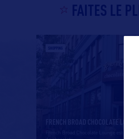
FAITES LE P
SHOPPING
FRENCH BROAD CHOCOLATE LOUNG
French Broad Chocolate Lounge est une peti