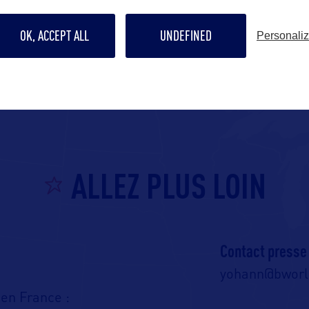
OK, ACCEPT ALL
UNDEFINED
Personali
ALLEZ PLUS LOIN
Contact presse
yohann@bwor
en France :