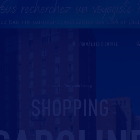
FORMALITÉS D'ENTRÉE
Accueil
>
template listing
SHOPPING