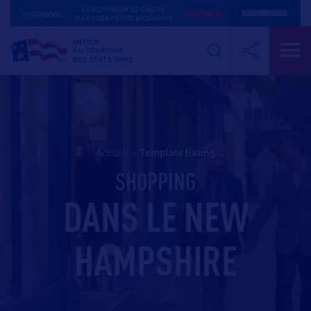
Accueil
>
template listing
SHOPPING
DANS LE NEW
HAMPSHIRE