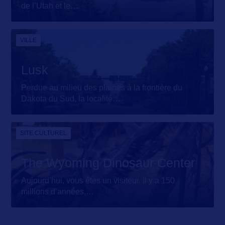
de l’Utah et le
…
VILLE
Lusk
Perdue au milieu des plaines à la frontière du
Dakota du Sud, la localité
…
SITE CULTUREL
The Wyoming Dinosaur Center
Aujourd’hui, vous êtes un visiteur. Il y a 150
millions d’années,
…