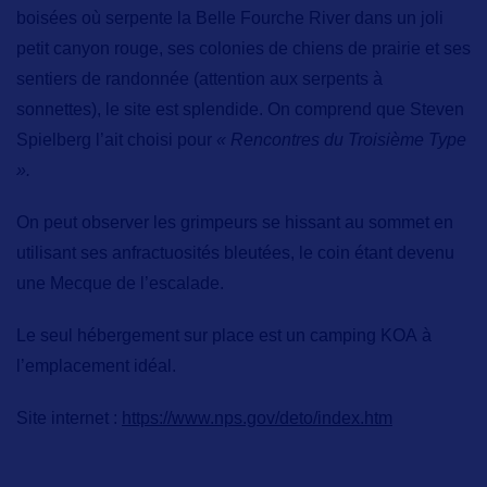
boisées où serpente
la Belle Fourche River
dans un joli
petit canyon rouge, ses colonies de chiens de prairie et ses
sentiers de randonnée (attention aux serpents à
sonnettes), le site est splendide. On comprend que Steven
Spielberg l’ait choisi pour
« Rencontres du Troisième Type
».
On peut observer les grimpeurs se hissant au sommet en
utilisant ses anfractuosités bleutées, le coin étant devenu
une Mecque de l’escalade.
Le seul hébergement sur place est un
camping KOA
à
l’emplacement idéal.
Site internet :
https://www.nps.gov/deto/index.htm