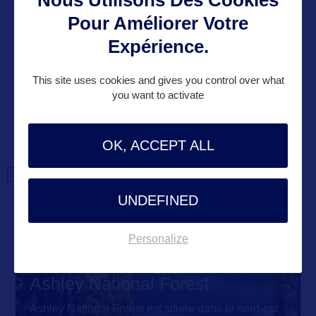
Nous Utilisons Des Cookies
Pour Améliorer Votre
Expérience.
VOIR LE SITE
This site uses cookies and gives you control over what
you want to activate
OK, ACCEPT ALL
DANS LA MÊME
CATEGORIE
UNDEFINED
Personalize
SITE NATUREL
Ashley National Forest
Ashley National Forest est située dans le nord-est