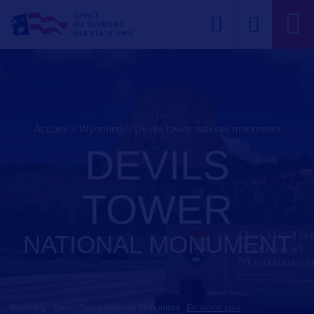
Accueil
>
Wyoming
>
devils tower national monument
DEVILS
TOWER
NATIONAL MONUMENT
Wyoming - Devils Tower National Monument
-
En savoir plus