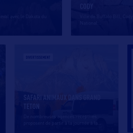
CODY
eval avec le Dakota du
Ville de Buffalo Bill, Cod
National
…
DIVERTISSEMENT
SAFARI ANIMAUX DANS GRAND
TETON
De nombreuses agences réceptives
proposent de partir à la journée à la
…