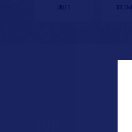
VILLES
SITES N
TOP
10
#