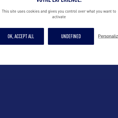
This site uses cookies and gives you control over what you want to
activate
#1
#2
#3
#4
#5
#6
#7
#8
#9
#10
OK, ACCEPT ALL
UNDEFINED
Personali
CHEYENNE FRONTIER
YELLOWSTONE
GRAND TETON NATIONAL
DEVILS TOWER
DAYS OLD WEST
BIGHORNE NATIONAL
NATIONAL PARK
PARK
NATIONAL MONUMENT
MUSEUM
CODY
SHERIDAN
FOREST
BUFFALO
JACKSON HOLE
CASPER