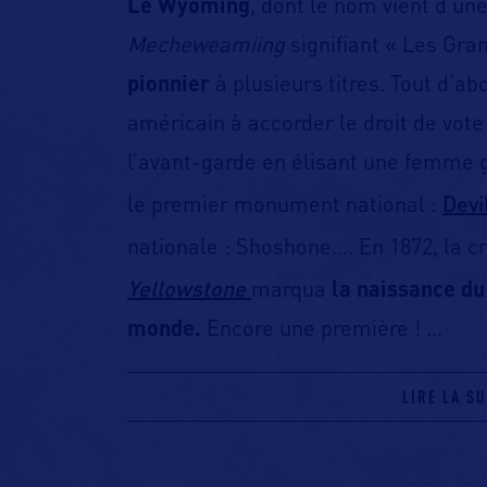
Le Wyoming
, dont le nom vient d’un
Mecheweamiing
signifiant « Les Gra
pionnier
à plusieurs titres. Tout d’abo
américain à accorder le droit de vote
l’avant-garde en élisant une femme g
Devi
le premier monument national :
nationale : Shoshone…. En 1872, la c
Yellowstone
marqua
la naissance du
monde.
Encore une première !
…
LIRE LA SU