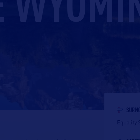
E WYOMI
SURN
Equality 