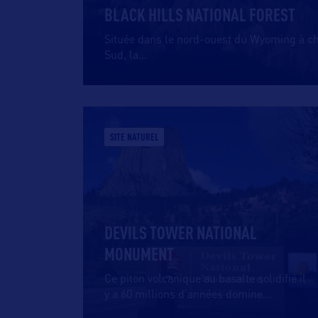
BLACK HILLS NATIONAL FOREST
Située dans le nord-ouest du Wyoming à ch
Sud, la
…
SITE NATUREL
DEVILS TOWER NATIONAL
MONUMENT
Ce piton volcanique au basalte solidifié il
y a 60 millions d’années domine
…