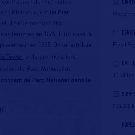
CAPIT
e contraction du mot indien
ndes Plaines », est
un Etat
Cheyenn
rd, il fut le premier état
DEVIS
 aux femmes en 1869. Il fut aussi à
Equal Ri
ouverneur en 1925. On lui attribue
l’s Tower
, et la première forêt
DATE 
Parc National de
réation du
10 juillet
 concept de Parc National dans le
SUPER
253.338 
ITE
POPUL