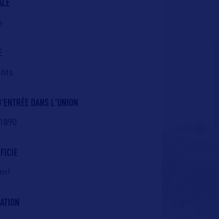
ALE
e
E
ghts
D'ENTRÉE DANS L'UNION
 1890
FICIE
km²
ATION