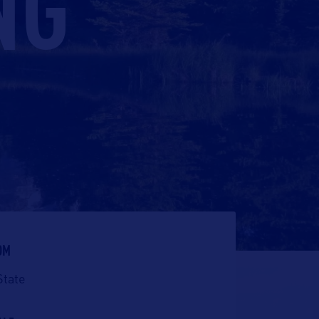
NG
OM
State