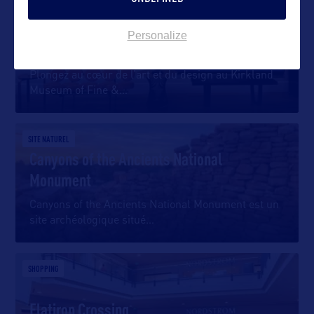
SITE CULTUREL
Personalize
Kirkland Museum
Plongez au cœur de l’art et du design au Kirkland
Museum of Fine &
…
SITE NATUREL
Canyons of the Ancients National
Monument
Canyons of the Ancients National Monument est un
site archéologique situé
…
SHOPPING
Flatiron Crossing