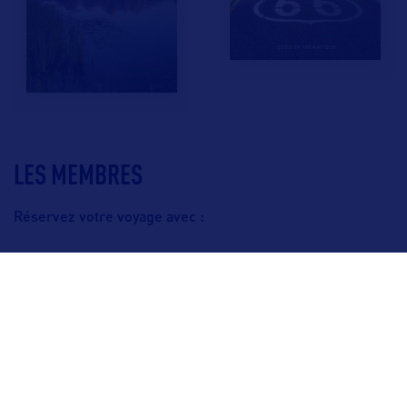
LES MEMBRES
Réservez votre voyage avec :
F.A.Q.
Crédits & Copyright
Mentions légales
Gestion des cookies
Politique de protection des données personnelles