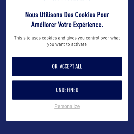
Contact presse
Nous Utilisons Des Cookies Pour
emmanuelle@orkestra-tourism.com
Améliorer Votre Expérience.
This site uses cookies and gives you control over what
Contact pro
you want to activate
emmanuelle@orkestra-tourism.com
OK, ACCEPT ALL
Contact grand public
UNDEFINED
emmanuelle@orkestra-tourism.com
Personalize
Suivre