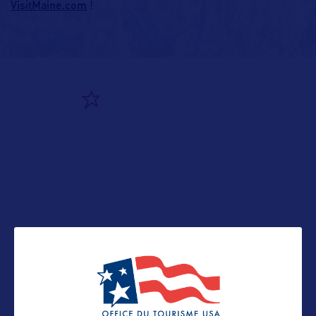
VisitMaine.com
!
ALLEZ PLUS LOIN
ADRESSES
Adresse aux USA :
59 State House Station
Augusta, ME 04333-0059
E-mail :
chiara.moriconi@maine.gov