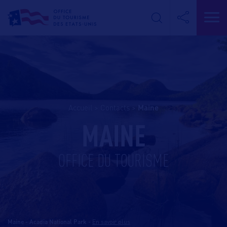
Accueil
>
Contacts
>
maine
MAINE
OFFICE DU TOURISME
Maine - Acadia National Park
-
En savoir plus