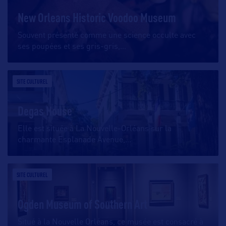
New Orleans Historic Voodoo Museum
Souvent présenté comme une science occulte avec
ses poupées et ses gris-gris,
…
SITE CULTUREL
Degas House
Elle est située à La Nouvelle-Orléans sur la
charmante Esplanade Avenue,
…
SITE CULTUREL
Ogden Museum of Southern Art
Situé à la Nouvelle Orléans, ce musée est consacré à