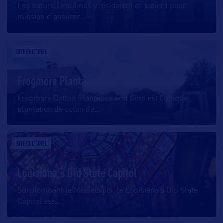
Les sœurs Ursulines y résidaient et avaient pour
mission d’assurer
…
SITE CULTUREL
Frogmore Plantation and Gins
Frogmore Cotton Plantation and Gins est l’unique
plantation de coton de
…
SITE CULTUREL
Louisiana's Old State Capitol
Surplombant le Mississippi, le Louisiana’s Old State
Capitol est
…