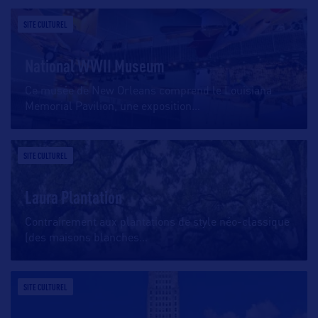
SITE CULTUREL
National WWII Museum
Ce musée de New Orleans comprend le Louisiana
Memorial Pavilion, une exposition
…
SITE CULTUREL
Laura Plantation
Contrairement aux plantations de style néo-classique
(des maisons blanches
…
SITE CULTUREL