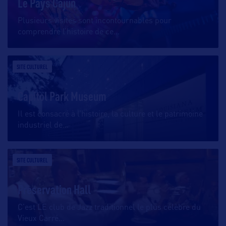
Le Pays Cajun
Plusieurs visites sont incontournables pour
comprendre l’histoire de ce
…
SITE CULTUREL
Capitol Park Museum
Il est consacré à l’histoire, la culture et le patrimoine
industriel de
…
SITE CULTUREL
Preservation Hall
C’est LE club de Jazz traditionnel le plus célèbre du
Vieux Carré
…