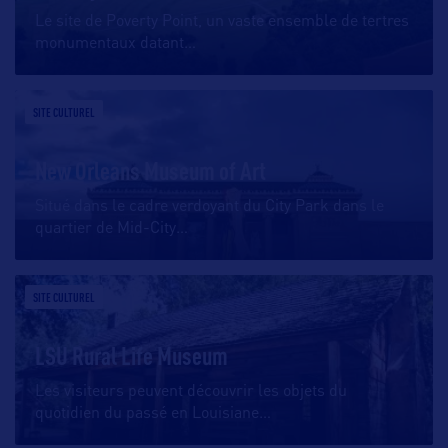
Le site de Poverty Point, un vaste ensemble de tertres
monumentaux datant
…
SITE CULTUREL
New Orleans Museum of Art
Situé dans le cadre verdoyant du City Park dans le
quartier de Mid-City
…
SITE CULTUREL
LSU Rural Life Museum
Les visiteurs peuvent découvrir les objets du
quotidien du passé en Louisiane
…