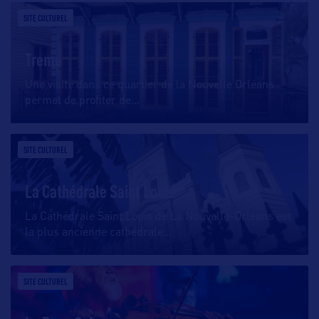
SITE CULTUREL
Treme
Une visite dans ce quartier de la Nouvelle Orléans
permet de profiter de
…
SITE CULTUREL
La Cathédrale Saint Louis
La Cathédrale Saint Louis de La Nouvelle-Orléans est
la plus ancienne cathédrale
…
SITE CULTUREL