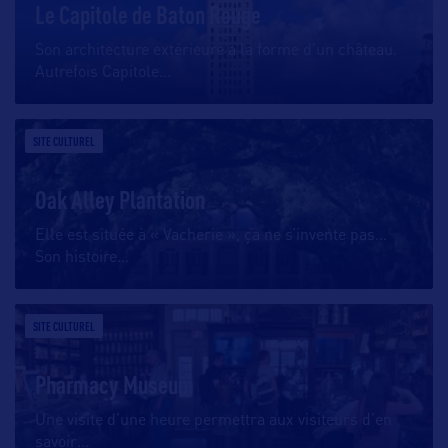
Le Capitole de Baton Rouge
Son architecture extérieure a la forme d’un château.
Autrefois Capitole
…
SITE CULTUREL
Oak Alley Plantation
Elle est située à « Vacherie », ça ne s’invente pas…
Son histoire
…
SITE CULTUREL
Pharmacy Museum
Une visite d’une heure permettra aux visiteurs d’en
savoir
…