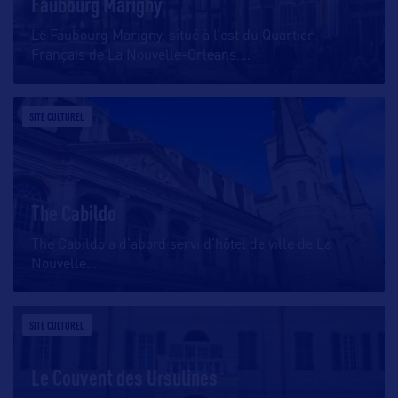
Faubourg Marigny
Le Faubourg Marigny, situé à l’est du Quartier
Français de La Nouvelle-Orléans,
…
SITE CULTUREL
The Cabildo
The Cabildo a d’abord servi d’hôtel de ville de La
Nouvelle
…
SITE CULTUREL
Le Couvent des Ursulines