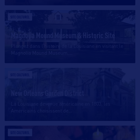
SITE CULTUREL
Magnolia Mound Museum & Historic Site
Plongez dans l’histoire de la Louisiane en visitant le
Magnolia Mound Museum,
…
SITE CULTUREL
New Orleans Garden District
La Louisiane devenue américaine en 1803, les
Américains choisissent de
…
SITE CULTUREL