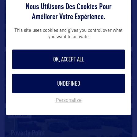
SITE CULTUREL
Nous Utilisons Des Cookies Pour
Améliorer Votre Expérience.
Vermillon Ville
Vermilionville est un musée vivant de la culture cajun
This site uses cookies and gives you control over what
you want to activate
à Lafayette. Les
…
OK, ACCEPT ALL
SITE CULTUREL
Les plantations de Louisiane
UNDEFINED
Parmi les plus connues, citons Laura Plantation et
Oak Alley Plantation
…
Personalize
SITE CULTUREL
Poverty Point