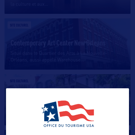
la culture et aux
…
SITE CULTUREL
Contemporary Art Center New Orleans
Situé dans le Quartier des Arts à La Nouvelle-
Orléans, aussi appelé Warehouse
…
SITE CULTUREL
Myrtles Plantation
La plantation The Myrtles, située à St Francisville, est
considérée comme
…