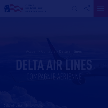
Accueil
>
Contacts
>
delta air lines
DELTA AIR LINES
COMPAGNIE AÉRIENNE
Delta Air Lines
-
En savoir plus