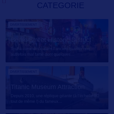
CATEGORIE
DIVERTISSEMENT
Beale Street Historic District
Tout a commencé dans l’ancien quartier noir
autrefois mal famé dont quelques
…
DIVERTISSEMENT
Titanic Museum Attraction
Depuis 2010, une réplique géante (à l’échelle 1/2
tout de même !) du fameux
…