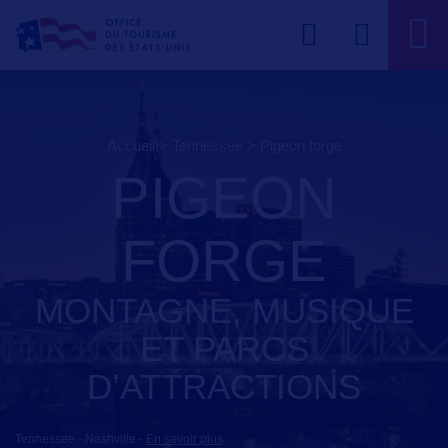
Accueil
>
Tennessee
>
pigeon forge
PIGEON
FORGE
MONTAGNE, MUSIQUE
ET PARCS
D’ATTRACTIONS
Tennessee - Nashville
-
En savoir plus