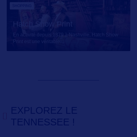
SHOPPING
Hatch Show Print
En activité depuis 1879 à Nashville, Hatch Show
Print est une véritable
…
EXPLOREZ LE
TENNESSEE !