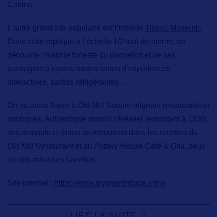
Cabins.
L’autre grand site populaire est l’insolite
Titanic Museum.
Dans cette réplique
à
l’échelle 1/2
tout de même, on
découvre l’histoire funeste du paquebot et de ses
passagers à travers toutes sortes d’expériences
interactives, parfois réfrigérantes…
On ira aussi flâner à
Old Mill Square
alignant restaurants et
boutiques. Authentique moulin céréalier remontant à 1830,
ses semoule et farine se retrouvent dans les recettes du
Old Mill Restaurant
et du
Pottery House Café & Grill,
deux
de nos adresses favorites.
Site internet :
https://www.mypigeonforge.com/
LIRE LA SUITE