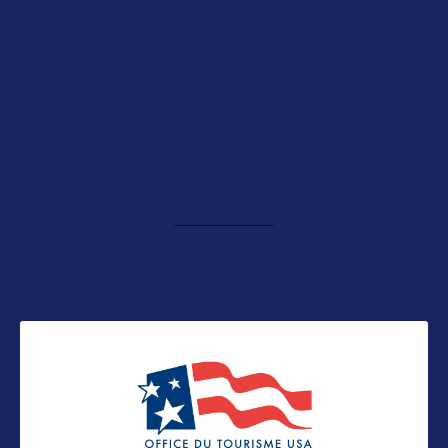
Adresse aux USA :
2520 Main Street
Mammoth Lakes, CA. 93546 – USA
Tel Public : 001-760-934-2712
Tel Professionnels et Presse : 001-
760-934-2712
Contact grand public
info@visitmammoth.com
Suivre