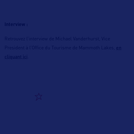
Interview :
Retrouvez l’interview de Michael Vanderhurst, Vice
en
President à l’Office du Tourisme de Mammoth Lakes,
cliquant ici
.
ALLEZ PLUS LOIN
ADRESSES