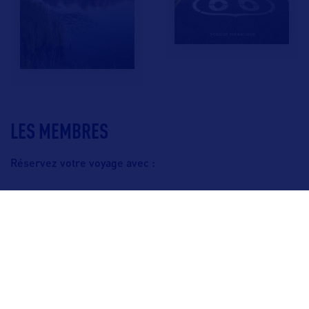
LES MEMBRES
Réservez votre voyage avec :
F.A.Q.
Crédits & Copyright
Mentions légales
Gestion des cookies
Politique de protection des données personnelles