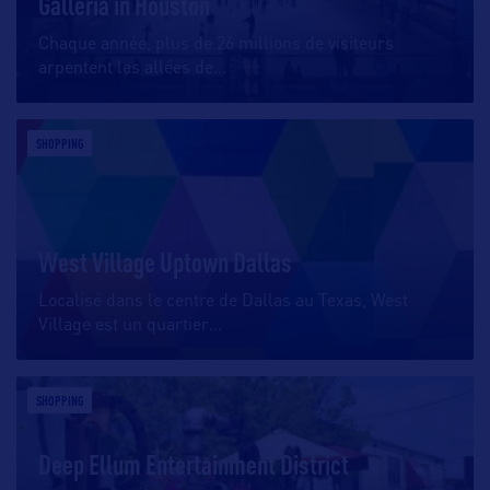
Galleria in Houston
Chaque année, plus de 26 millions de visiteurs
arpentent les allées de
…
SHOPPING
West Village Uptown Dallas
Localisé dans le centre de Dallas au Texas, West
Village est un quartier
…
SHOPPING
Deep Ellum Entertainment District