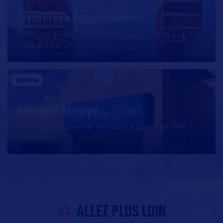
Grand Prairie Premium Outlets
Profitez d’un large choix de magasins à prix dégriffés
entre Dallas
…
SHOPPING
Outlets at Hillsboro
Le « Outlet Malls » de Hillsboro a ouvert en 1989.
C’est l’un
…
ALLEZ PLUS LOIN