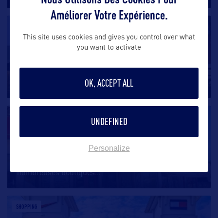
Améliorer Votre Expérience.
SHOPPING
This site uses cookies and gives you control over what
you want to activate
Rio Grande Valley Premium outlets
Le « Outlet Malls » de Rio Grande Valley, à l’ouest de
OK, ACCEPT ALL
South Padre
…
SHOPPING
UNDEFINED
South Congress Avenue
Personalize
Aussi appelé SoCo, ce lieu d’Austin regroupe de
nombreuses boutiques
…
SHOPPING