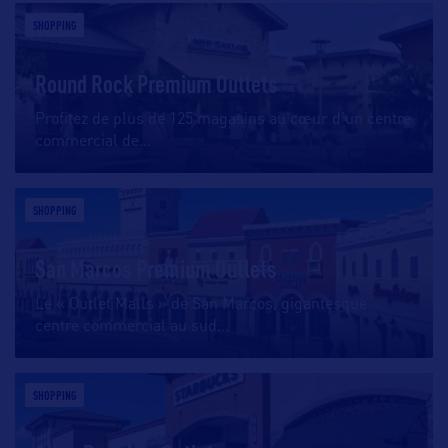
SHOPPING
Round Rock Premium Outlets
Profitez de plus de 125 magasins au cœur d’un centre
commercial de
…
SHOPPING
San Marcos Premium Outlets
Le « Outlet Malls » de San Marcos, gigantesque
centre commercial au sud
…
SHOPPING