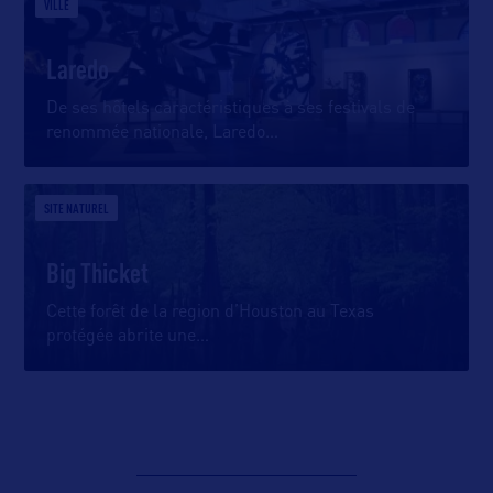
VILLE
Laredo
De ses hôtels caractéristiques à ses festivals de
renommée nationale, Laredo
…
SITE NATUREL
Big Thicket
Cette forêt de la region d’Houston au Texas
protégée abrite une
…