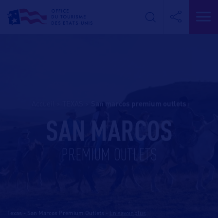
Accueil
>
TEXAS
>
san marcos premium outlets
SAN MARCOS
PREMIUM OUTLETS
Texas - San Marcos Premium Outlets
-
En savoir plus