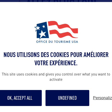
ALLEZ PLUS LOIN
Contact presse
texas@uniquec
NOUS UTILISONS DES COOKIES POUR AMÉLIORER
sulting
Contact pro
VOTRE EXPÉRIENCE.
texas@uniquec
This site uses cookies and gives you control over what you want to
activate
Contact grand p
texas@uniquec
OK, ACCEPT ALL
UNDEFINED
Personali
Suivre