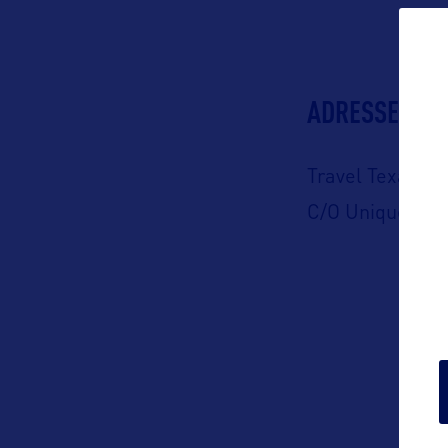
ADRESSES
Travel Texas
C/O Unique Con