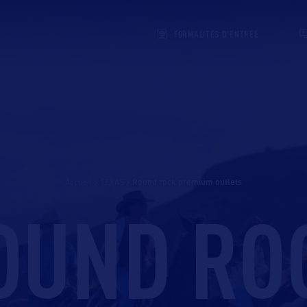
FORMALITÉS D'ENTRÉE
Accueil
>
TEXAS
>
round rock premium outlets
OUND RO