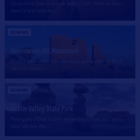
Situé entre Zion et Kanab dans l’Utah, Peek-A-Boo
dont le vrai nom est
…
SITE NATUREL
Hovenweep Ntl Monument
Situé à environ 50 minutes de la petite ville de Bluff,
dans la région
…
SITE NATUREL
Goblin Valley State Park
Petit parc d’Etat, Goblin Valley State Park est connu
pour abriter des
…