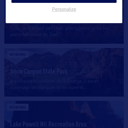
SITE NATUREL
Personalize
Cedar Breaks Ntl Monument
Situé dans le sud de l’Utah, précisément entre les
parcs nationaux de Zion
…
SITE NATUREL
Snow Canyon State Park
A quelques kilomètres de St George, il serait
dommage de manquer la découverte
…
SITE NATUREL
Lake Powell Ntl Recreation Area