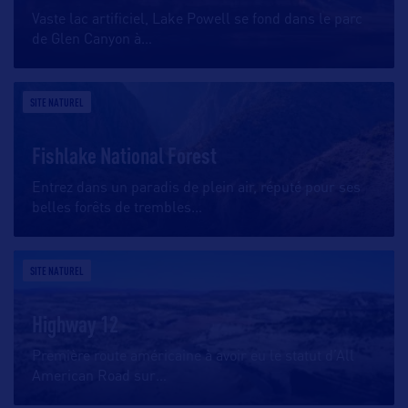
Vaste lac artificiel, Lake Powell se fond dans le parc
de Glen Canyon à
…
SITE NATUREL
Fishlake National Forest
Entrez dans un paradis de plein air, réputé pour ses
belles forêts de trembles
…
SITE NATUREL
Highway 12
Première route américaine à avoir eu le statut d’All
American Road sur
…