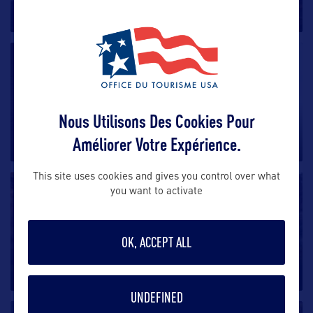
distingue par trois régions
…
SITE NATUREL
Bears Ears National Monument
Nous Utilisons Des Cookies Pour
Les aires de Shash Jaa et d’Indian Creek situés à
Améliorer Votre Expérience.
moins d’une heure de
…
This site uses cookies and gives you control over what
SITE NATUREL
you want to activate
Capitol Reef Ntl Park
OK, ACCEPT ALL
Le Waterpocket Fold, pli immense sur la croûte
terrestre, constitue la
…
UNDEFINED