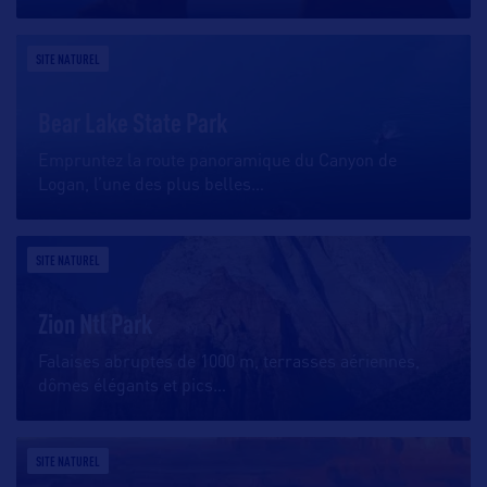
SITE NATUREL
Bear Lake State Park
Empruntez la route panoramique du Canyon de
Logan, l’une des plus belles
…
SITE NATUREL
Zion Ntl Park
Falaises abruptes de 1000 m, terrasses aériennes,
dômes élégants et pics
…
SITE NATUREL