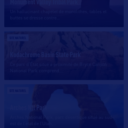
Monument Valley Tribal Park
Un hallucinant chapelet de monolithes, tables et
buttes se dresse contre
…
SITE NATUREL
Kodachrome Basin State Park
Ce parc d’État situé à proximité de Bryce Canyon
National Park comprend
…
SITE NATUREL
Arches Ntl Park
Arches National Park, parc désertique situé au sud-
est de l’état de l’Utah,
…