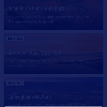
Dead Horse Point State Park
Souvenez-vous de la grande scène finale du film
Thelma et Louise, le grand
…
SITE NATUREL
Antelope Island State Park
A 45 minutes en voiture de Salt Lake City, Antelope
Island (reliée à la
…
SITE NATUREL
Canyonlands Ntl Park
Au sud-est de l’Utah, ce vaste parc national se