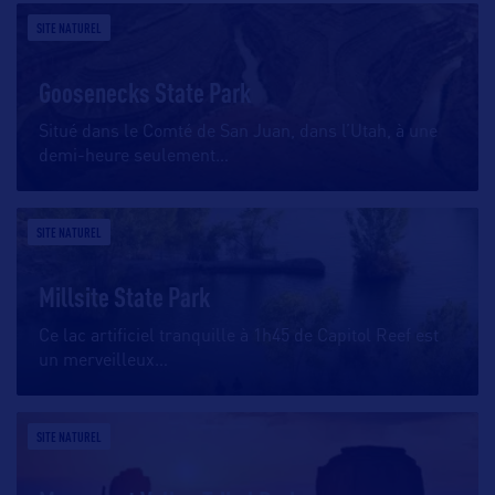
SITE NATUREL
Goosenecks State Park
Situé dans le Comté de San Juan, dans l’Utah, à une
demi-heure seulement
…
SITE NATUREL
Millsite State Park
Ce lac artificiel tranquille à 1h45 de Capitol Reef est
un merveilleux
…
SITE NATUREL