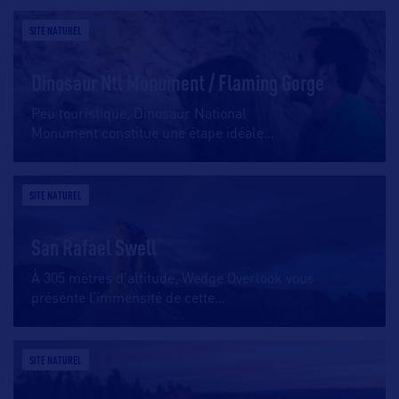
SITE NATUREL
Dinosaur Ntl Monument / Flaming Gorge
Peu touristique, Dinosaur National
Monument constitue une étape idéale
…
SITE NATUREL
San Rafael Swell
À 305 mètres d’altitude, Wedge Overlook vous
présente l’immensité de cette
…
SITE NATUREL