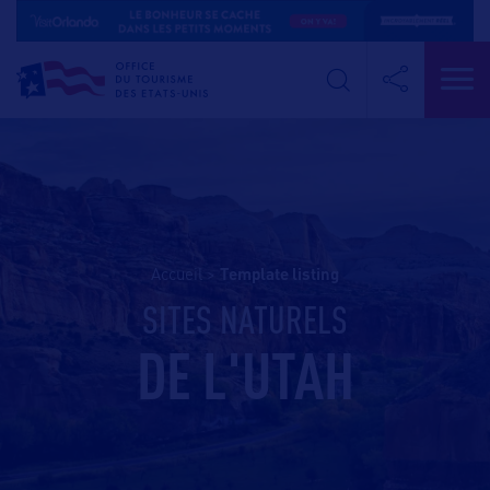
Accueil
>
template listing
SITES NATURELS
DE L'UTAH