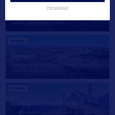
San Rafael Swell
Personalize
À 305 mètres d’altitude, Wedge Overlook vous
présente l’immensité de cette
…
SITE NATUREL
Highway 12
Première route américaine à avoir eu le statut d’All
American Road sur
…
SITE CULTUREL
American West Heritage Center
A un peu plus d’une heure au nord de Salt Lake City,