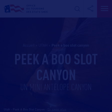
Accueil
>
UTAH
>
peek a boo slot canyon
PEEK A BOO SLOT
CANYON
UN MINI ANTELOPE CANYON
Utah - Peek A Boo Slot Canyon
-
En savoir plus