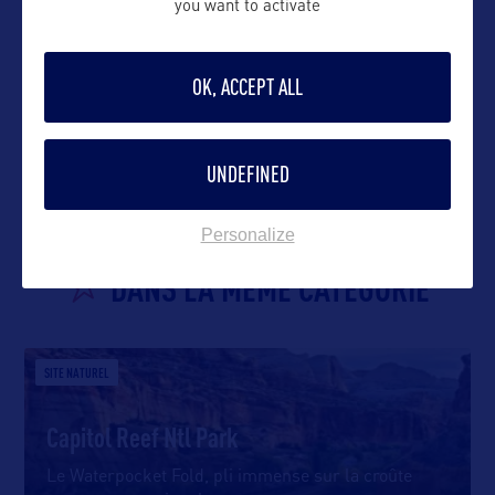
you want to activate
OK, ACCEPT ALL
VOIR LE SITE
UNDEFINED
Personalize
DANS LA MÊME CATEGORIE
SITE NATUREL
Capitol Reef Ntl Park
Le Waterpocket Fold, pli immense sur la croûte