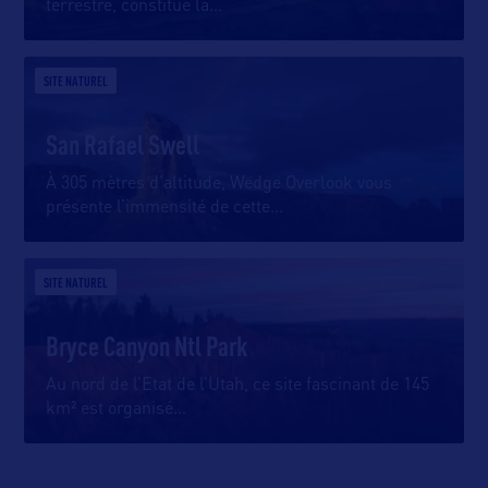
terrestre, constitue la
…
SITE NATUREL
San Rafael Swell
À 305 mètres d’altitude, Wedge Overlook vous
présente l’immensité de cette
…
SITE NATUREL
Bryce Canyon Ntl Park
Au nord de l’Etat de l’Utah, ce site fascinant de 145
km² est organisé
…