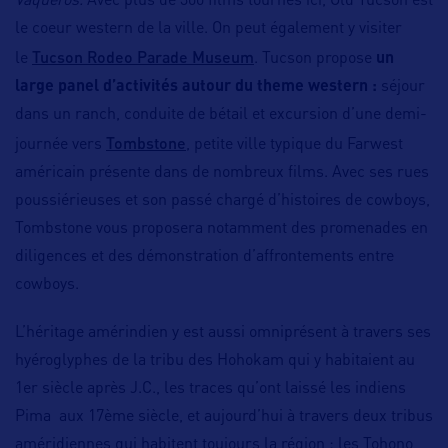
Vaqueros.
Avec plus de 300 films tournés ici, Old Tucson est
le coeur western de la ville. On peut également y visiter
Tucson Rodeo Parade Museum
le
. Tucson propose
un
large panel d’activités autour du theme western :
séjour
dans un ranch, conduite de bétail et excursion d’une demi-
Tombstone
journée vers
, petite ville typique du Farwest
américain présente dans de nombreux films. Avec ses rues
poussiérieuses et son passé chargé d’histoires de cowboys,
Tombstone vous proposera notamment des promenades en
diligences et des démonstration d’affrontements entre
cowboys.
L’héritage amérindien y est aussi omniprésent à travers ses
hyéroglyphes de la tribu des Hohokam qui y habitaient au
1er siècle après J.C., les traces qu’ont laissé les indiens
Pima aux 17ème siècle, et aujourd’hui à travers deux tribus
améridiennes qui habitent toujours la région : les Tohono