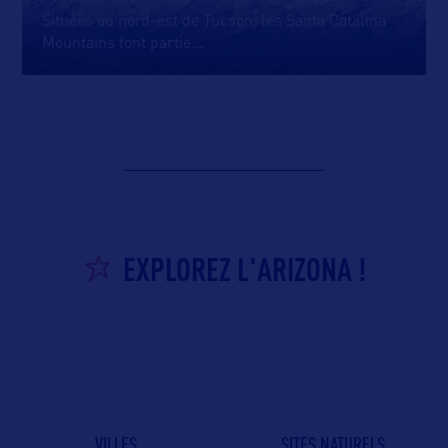
Situées au nord-est de Tucson, les Santa Catalina
Mountains font partie
…
EXPLOREZ L'ARIZONA !
VILLES
SITES NATURELS