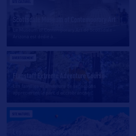
SITE CULTUREL
Scottsdale Museum of Contemporary Art
Le Museum of Contemporary Art de Scottsdale –
Arizona est dédié à
…
DIVERTISSEMENT
Flagstaff Extreme Adventure Course
Les familles et amateurs de sensations
apprécieront le parc d’accrobranche
…
SITE NATUREL
Les montagnes Santa Catalina