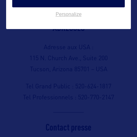
CONTACT DE L'ÉTAT
Personalize
ADRESSES
Adresse aux USA :
115 N. Church Ave., Suite 200
Tucson, Arizona 85701 – USA
Tel Grand Public : 520-624-1817
Tel Professionnels : 520-770-2147
Contact presse