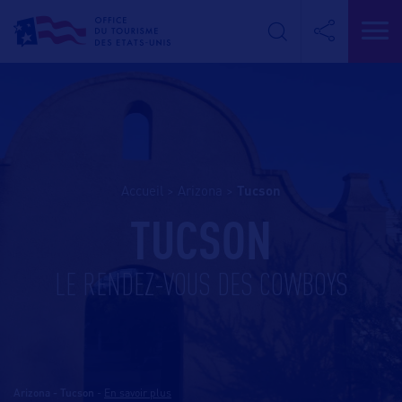
Accueil
>
Arizona
>
tucson
TUCSON
LE RENDEZ-VOUS DES COWBOYS
Arizona - Tucson
-
En savoir plus