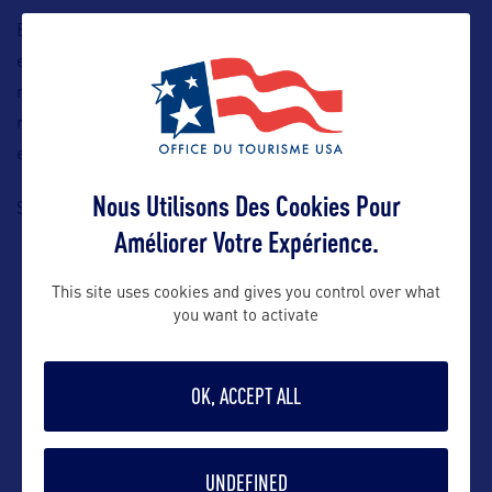
Et si vous souhaitez ramener quelques souvenirs de votre
escapade à Tucson, rendez-vous en centre-ville dans les
nombreuses boutiques d’artisanat ou alors dans l’un des
nombreux magasins proposant tout type de produits. Malls
et Outlets complètement votre séance shopping !
Nous Utilisons Des Cookies Pour
https://www.visittucson.org/
Site Internet :
Améliorer Votre Expérience.
This site uses cookies and gives you control over what
you want to activate
ALLEZ PLUS LOIN
OK, ACCEPT ALL
CONTACT DE L'OFFICE DE TOURISME LOCAL
UNDEFINED