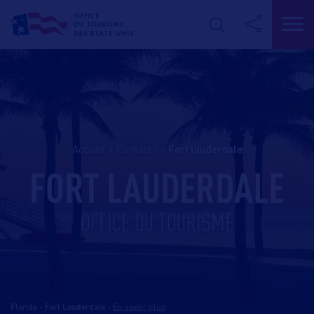
Accueil
>
Contacts
>
fort lauderdale
FORT LAUDERDALE
OFFICE DU TOURISME
Floride - Fort Lauderdale
-
En savoir plus