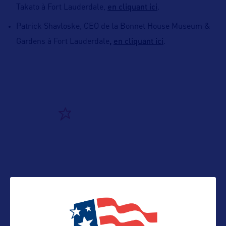
en cliquant ici
Takato à Fort Lauderdale,
.
Patrick Shavloske, CEO de la Bonnet House Museum &
en cliquant ici
Gardens à Fort Lauderdale
,
.
ALLEZ PLUS LOIN
ADRESSES
Adresse aux USA :
1700 SE 17th St,
Fort Lauderdale, FL 33316, États-Unis