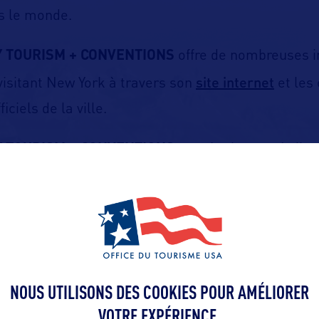
s le monde.
Y TOURISM + CONVENTIONS
offre de nombreuses i
site internet
isitant New York à travers son
et les
iciels de la ville.
Y TOURISM + CONVENTIONS
met également à disp
du tourisme, de nombreuses ressources : travel pla
ur les quartiers, plans de la ville, calendrier de
NOUS UTILISONS DES COOKIES POUR AMÉLIORER
VOTRE EXPÉRIENCE.