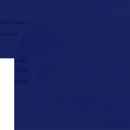
nformations
 centres
osition des
nner, fiche
s événements