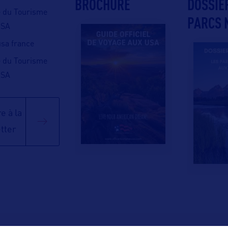
BROCHURE
DOSSIE
e du Tourisme
PARCS 
USA
 usa france
e du Tourisme
USA
e à la
tter