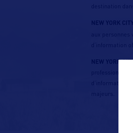
destination dan
NEW YORK CIT
aux personnes v
d’information off
NEW YORK CIT
professionnels 
d’informations s
majeurs.