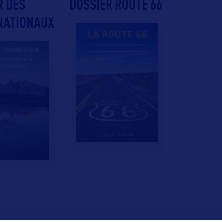
R DES
DOSSIER ROUTE 66
NATIONAUX