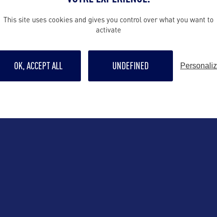
This site uses cookies and gives you control over what you want to
activate
ALLEZ PLUS LOIN
OK, ACCEPT ALL
UNDEFINED
Personali
Contact pro
france-
trade@nyctou
A :
 TOURISM +
Suivre
aza, 5th floor
0020 – USA