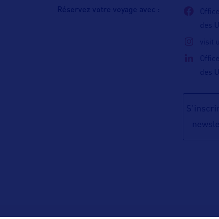
Réservez votre voyage avec :
Offic
des 
visit
Offic
des 
S'inscrir
newsle