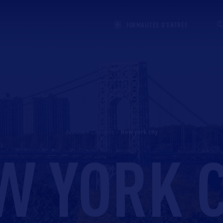
FORMALITÉS D'ENTRÉE
Accueil
>
Contacts
>
new york city
W YORK C