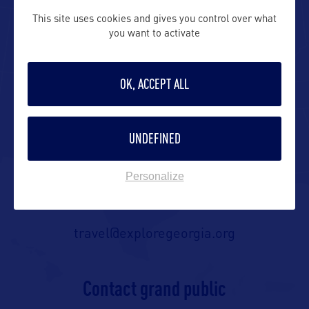
This site uses cookies and gives you control over what
you want to activate
Explore Georgia
E-mail pro US :
OK, ACCEPT ALL
travel@exploregeorgia.org
UNDEFINED
Personalize
Contact pro
travel@exploregeorgia.org
Contact grand public