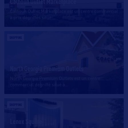
Calhoun Outlet Marketplace
Calhoun Outlet Marketplace est un centre commercial
à prix dégriffés situé
…
SHOPPING
North Georgia Premium Outlets
North Georgia Premium Outlets est un centre
commercial dégriffé situé à
…
SHOPPING
Lenox Square