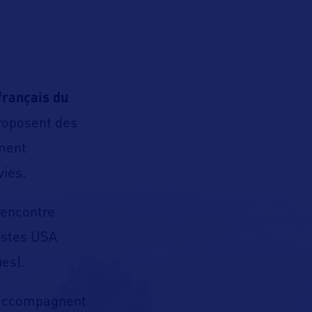
français du
proposent des
ement
vies.
 rencontre
listes USA
es).
s’accompagnent