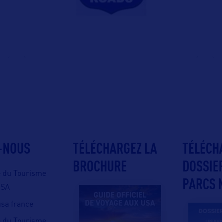
-NOUS
TÉLÉCHARGEZ LA
TÉLÉCH
BROCHURE
DOSSIE
e du Tourisme
PARCS 
USA
 usa france
e du Tourisme