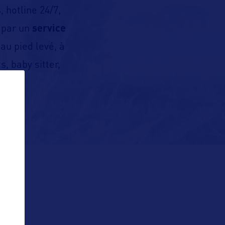
 hotline 24/7,
 par un
service
u pied levé, à
, baby sitter,