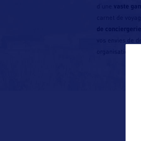
d’une
vaste ga
carnet de voya
de conciergeri
vos envies de de
organisation d’