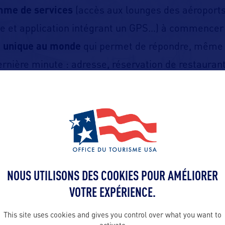
mme de services
(accès aux lounges des aéroports,
ge et application intégrant un GPS…) à commencer
e unique au monde
qui permet de répondre, même a
rnière minute : adresse, réservation de restaurants
un service….
NOUS UTILISONS DES COOKIES POUR AMÉLIORER
VOTRE EXPÉRIENCE.
ALLEZ PLUS LOIN
This site uses cookies and gives you control over what you want to